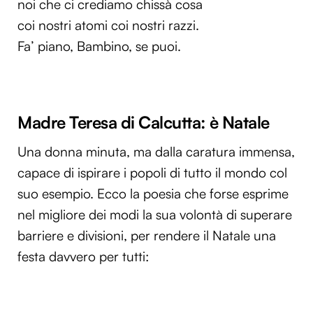
noi che ci crediamo chissà cosa
Utilizziamo i cookie per personalizzare contenuti ed
coi nostri atomi coi nostri razzi.
annunci, per fornire funzionalità dei social media e per
Fa’ piano, Bambino, se puoi.
analizzare il nostro traffico. Condividiamo inoltre
informazioni sul modo in cui utilizzi il nostro sito con i
nostri partner che si occupano di analisi dei dati web,
pubblicità e social media, i quali potrebbero combinarle
con altre informazioni che hai fornito loro o che hanno
Madre Teresa di Calcutta: è Natale
raccolto dal tuo utilizzo dei loro servizi.
Una donna minuta, ma dalla caratura immensa,
capace di ispirare i popoli di tutto il mondo col
suo esempio. Ecco la poesia che forse esprime
nel migliore dei modi la sua volontà di superare
barriere e divisioni, per rendere il Natale una
festa davvero per tutti: