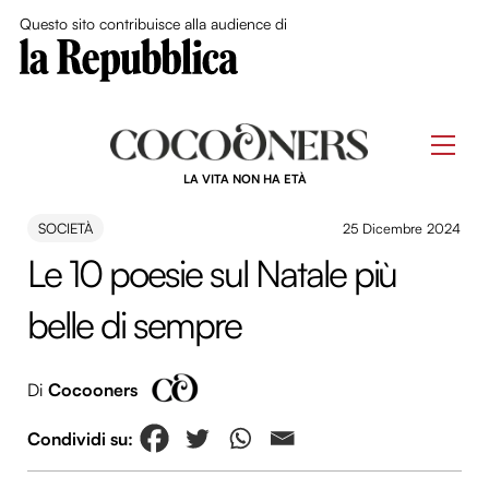
Close Me
Questo sito contribuisce alla audience di
Skip
to
Men
content
LA VITA NON HA ETÀ
SOCIETÀ
25 Dicembre 2024
Le 10 poesie sul Natale più
belle di sempre
Di
Cocooners