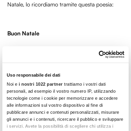
Natale, lo ricordiamo tramite questa poesia:
Buon Natale
E se invece venisse per davvero?
Se la preghiera, la letterina, il desiderio
Uso responsabile dei dati
espresso così, più che altro per gioco
Noi e
i nostri 1022 partner
trattiamo i vostri dati
venisse preso sul serio?
personali, ad esempio il vostro numero IP, utilizzando
Se il regno della fiaba e del mistero
tecnologie come i cookie per memorizzare e accedere
si avverasse? Se accanto al fuoco
alle informazioni sul vostro dispositivo al fine di
pubblicare annunci e contenuti personalizzati, misurare
al mattino si trovassero i doni
gli annunci e i contenuti, ricercare il pubblico e sviluppare
la bambola il revolver il treno
i servizi. Avete la possibilità di scegliere chi utilizza i