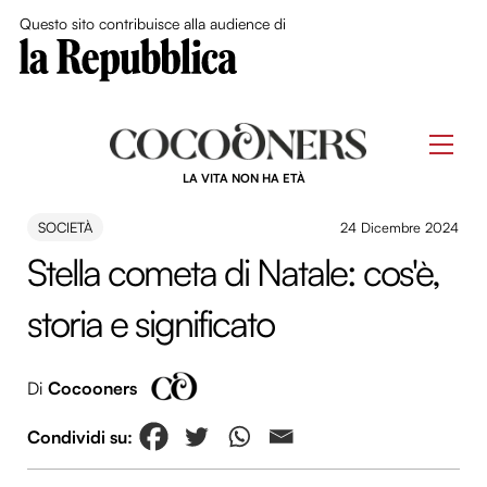
Close Me
Questo sito contribuisce alla audience di
Skip
to
Men
content
LA VITA NON HA ETÀ
SOCIETÀ
24 Dicembre 2024
Stella cometa di Natale: cos'è,
storia e significato
Di
Cocooners