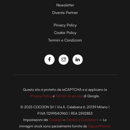
d
Newsletter
Diventa Partner
e
Privacy Policy
Cookie Policy
Termini e Condizioni
o
Questo sito è protetto da reCAPTCHA e si applicano la
Privacy Policy
e
Termini di servizio
di Google.
© 2025 COCOON Srl | Via A. Calabiana 6, 20139 Milano |
P.IVA 11299540960 | REA 2592853
Impostazioni dei
Cookies
–
Termini e Condizioni
– Le
immagini stock sono parzialmente fornite da
DepositPhotos