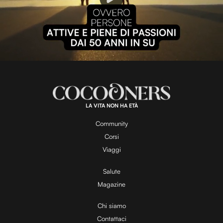
P
l
L
U
o
n
a
m
d
u
e
t
a
d
e
:
1
0
0
.
LA VITA NON HA ETÀ
0
y
0
%
Community
Corsi
V
Viaggi
Salute
Magazine
i
Chi siamo
Contattaci