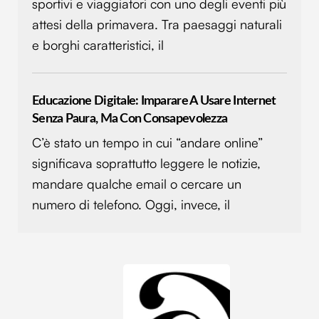
sportivi e viaggiatori con uno degli eventi più
analizzare il nostro traffico. Condividiamo inoltre
attesi della primavera. Tra paesaggi naturali
informazioni sul modo in cui utilizzi il nostro sito con i
nostri partner che si occupano di analisi dei dati web,
e borghi caratteristici, il
pubblicità e social media, i quali potrebbero combinarle
con altre informazioni che hai fornito loro o che hanno
raccolto dal tuo utilizzo dei loro servizi.
Educazione Digitale: Imparare A Usare Internet
Senza Paura, Ma Con Consapevolezza
C’è stato un tempo in cui “andare online”
significava soprattutto leggere le notizie,
mandare qualche email o cercare un
numero di telefono. Oggi, invece, il