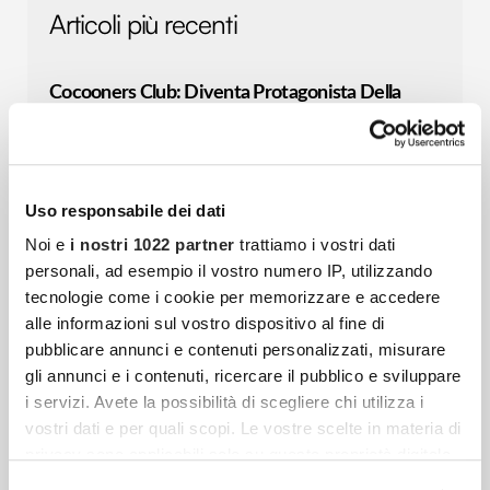
Articoli più recenti
Cocooners Club: Diventa Protagonista Della
Community Che Sta Cambiando Il Modo Di
Vivere Dopo I 55 Anni
C’è un momento, nella vita di ogni
Uso responsabile dei dati
community, in cui non basta più crescere:
Noi e
i nostri 1022 partner
trattiamo i vostri dati
bisogna fare un passo in avanti. Cocooners
personali, ad esempio il vostro numero IP, utilizzando
è nata con un’idea
tecnologie come i cookie per memorizzare e accedere
alle informazioni sul vostro dispositivo al fine di
pubblicare annunci e contenuti personalizzati, misurare
Stai Pensando Di Comprare Un Nuovo Tappeto?
gli annunci e i contenuti, ricercare il pubblico e sviluppare
Ecco Cosa Tenere A Mente
i servizi. Avete la possibilità di scegliere chi utilizza i
La casa è uno degli ambienti a cui teniamo
vostri dati e per quali scopi. Le vostre scelte in materia di
privacy sono applicabili solo su questa proprietà digitale
di più, quello che ci ristora dalla stanchezza
in cui avete effettuato le vostre scelte. È possibile