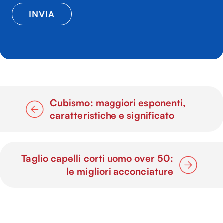
Cubismo: maggiori esponenti,
caratteristiche e significato
Taglio capelli corti uomo over 50:
le migliori acconciature