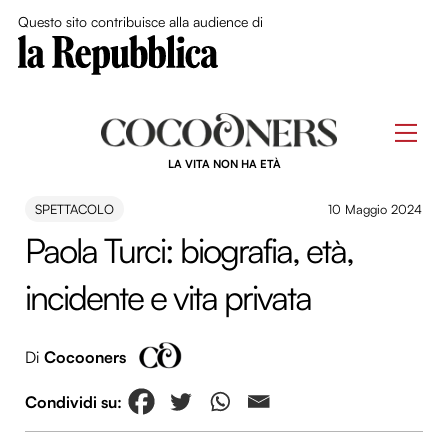
Close Me
Questo sito contribuisce alla audience di
Skip
to
Men
content
LA VITA NON HA ETÀ
SPETTACOLO
10 Maggio 2024
Paola Turci: biografia, età,
incidente e vita privata
Di
Cocooners