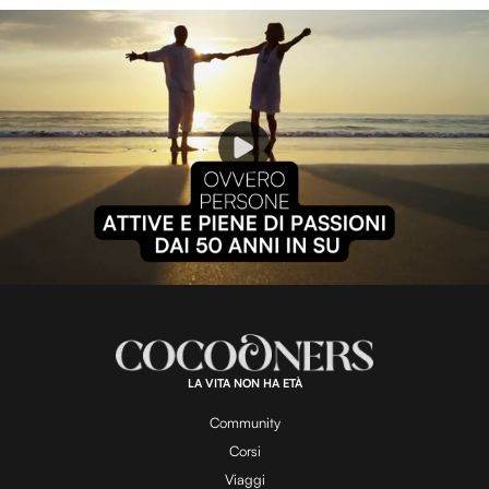
P
l
L
U
o
n
a
m
d
u
e
t
a
d
e
:
1
0
0
.
LA VITA NON HA ETÀ
0
y
0
%
Community
Corsi
Viaggi