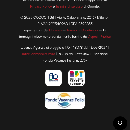
Privacy Policy
e
Termini di servizio
di Google.
© 2025 COCOON Srl | Via A. Calabiana 6, 20139 Milano |
P.IVA 11299540960 | REA 2592853
Impostazioni dei
Cookies
–
Termini e Condizioni
– Le
immagini stock sono parzialmente fornite da
DepositPhotos
Licenza Agenzia di viaggio e T.O. 148078 del 13/03/2024|
info@cocooners.com
| RC Unipol 198891541 | Iscrizione
Fondo Vacanze Felici n. 2737