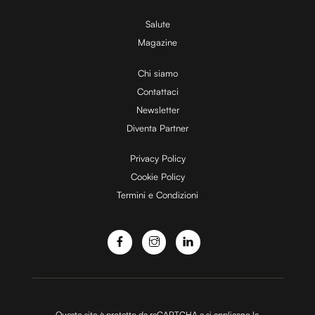
V
Salute
Magazine
i
Chi siamo
Contattaci
d
Newsletter
Diventa Partner
e
Privacy Policy
Cookie Policy
Termini e Condizioni
o
Questo sito è protetto da reCAPTCHA e si applicano la