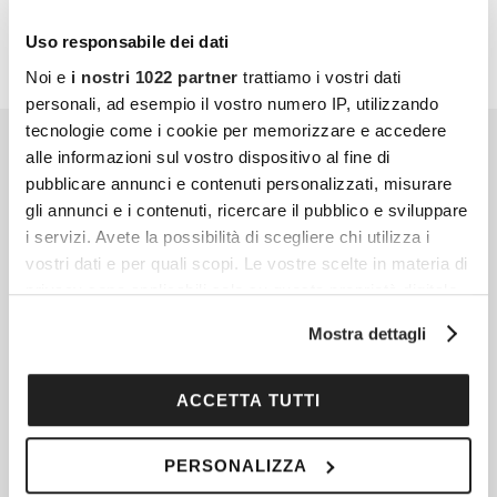
Uso responsabile dei dati
Noi e
i nostri 1022 partner
trattiamo i vostri dati
personali, ad esempio il vostro numero IP, utilizzando
tecnologie come i cookie per memorizzare e accedere
alle informazioni sul vostro dispositivo al fine di
pubblicare annunci e contenuti personalizzati, misurare
gli annunci e i contenuti, ricercare il pubblico e sviluppare
i servizi. Avete la possibilità di scegliere chi utilizza i
vostri dati e per quali scopi. Le vostre scelte in materia di
privacy sono applicabili solo su questa proprietà digitale
in cui avete effettuato le vostre scelte. È possibile
Mostra dettagli
modificare o revocare il proprio consenso in qualsiasi
momento dalla Dichiarazione sui cookie o facendo clic
sull'icona di attivazione della privacy.
ACCETTA TUTTI
Con il tuo consenso, vorremmo anche:
PERSONALIZZA
raccogliere informazioni sulla tua posizione