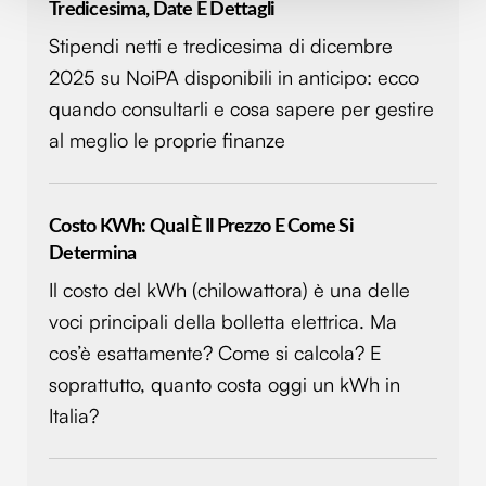
Approfondisci come vengono elaborati i tuoi dati personali
Tredicesima, Date E Dettagli
e imposta le tue preferenze nella
sezione dettagli
. Puoi
Stipendi netti e tredicesima di dicembre
modificare o ritirare il tuo consenso in qualsiasi momento
2025 su NoiPA disponibili in anticipo: ecco
dalla Dichiarazione sui cookie.
quando consultarli e cosa sapere per gestire
Utilizziamo i cookie per personalizzare contenuti ed
al meglio le proprie finanze
annunci, per fornire funzionalità dei social media e per
analizzare il nostro traffico. Condividiamo inoltre
informazioni sul modo in cui utilizzi il nostro sito con i
Costo KWh: Qual È Il Prezzo E Come Si
nostri partner che si occupano di analisi dei dati web,
Determina
pubblicità e social media, i quali potrebbero combinarle
Il costo del kWh (chilowattora) è una delle
con altre informazioni che hai fornito loro o che hanno
raccolto dal tuo utilizzo dei loro servizi.
voci principali della bolletta elettrica. Ma
cos’è esattamente? Come si calcola? E
soprattutto, quanto costa oggi un kWh in
Italia?