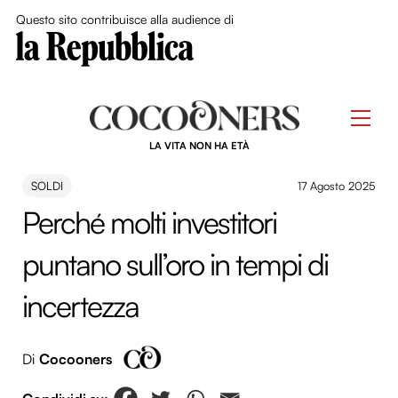
Close Me
Questo sito contribuisce alla audience di
Skip
to
Men
content
LA VITA NON HA ETÀ
SOLDI
17 Agosto 2025
Perché molti investitori
puntano sull’oro in tempi di
incertezza
Di
Cocooners