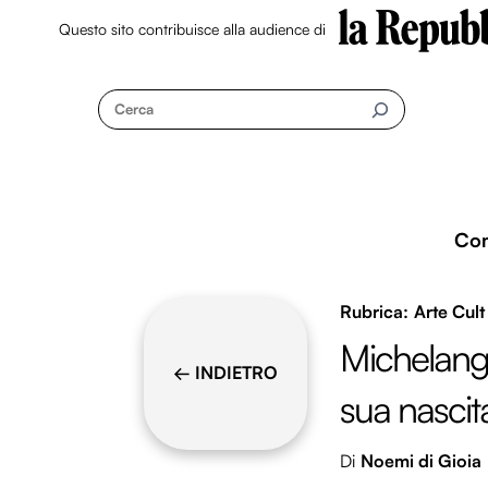
Questo sito contribuisce alla audience di
Skip
to
Cerca
content
Co
Arte Cult
Michelange
← INDIETRO
sua nascit
Di
Noemi di Gioia