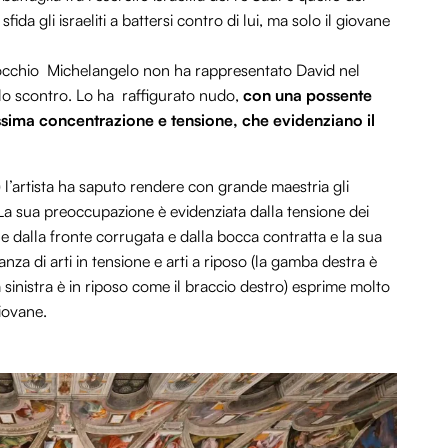
ida gli israeliti a battersi contro di lui, ma solo il giovane
rrocchio Michelangelo non ha rappresentato David nel
llo scontro. Lo ha raffigurato nudo,
con una
possente
ssima concentrazione e tensione
, che evidenziano il
) l’artista ha saputo rendere con grande maestria gli
La sua preoccupazione è evidenziata dalla tensione dei
ile dalla fronte corrugata e dalla bocca contratta e la sua
za di arti in tensione e arti a riposo (la gamba destra è
 sinistra è in riposo come il braccio destro) esprime molto
iovane.