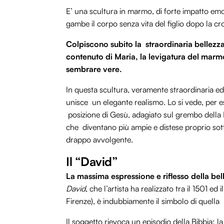
E’ una scultura in marmo, di forte impatto emo
gambe il corpo senza vita del figlio dopo la cro
Colpiscono subito la straordinaria bellezza
contenuto di Maria, la levigatura del marm
sembrare vere.
In questa scultura, veramente straordinaria ed u
unisce un elegante realismo. Lo si vede, per e
posizione di Gesù, adagiato sul grembo della 
che diventano più ampie e distese proprio sott
drappo avvolgente.
Il “David”
La massima espressione e riflesso della be
David
, che l’artista ha realizzato tra il 1501 e
Firenze), è indubbiamente il simbolo di quella
Il soggetto rievoca un episodio della Bibbia: la b