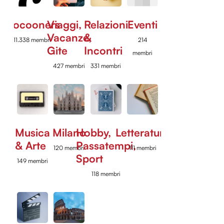
Cocooners
Viaggi,
Relazioni
Eventi
Vacanze,
&
11.338 membri
214
Gite
Incontri
membri
427 membri
331 membri
Musica
Milano
Hobby,
Letteratura
& Arte
Passatempi,
120 membri
111 membri
Sport
149 membri
118 membri