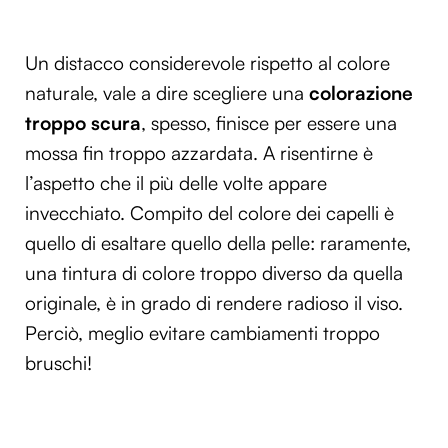
Utilizziamo i cookie per personalizzare contenuti ed
annunci, per fornire funzionalità dei social media e per
Un distacco considerevole rispetto al colore
analizzare il nostro traffico. Condividiamo inoltre
naturale, vale a dire scegliere una
colorazione
informazioni sul modo in cui utilizzi il nostro sito con i
nostri partner che si occupano di analisi dei dati web,
troppo scura
, spesso, finisce per essere una
pubblicità e social media, i quali potrebbero combinarle
mossa fin troppo azzardata. A risentirne è
con altre informazioni che hai fornito loro o che hanno
l’aspetto che il più delle volte appare
raccolto dal tuo utilizzo dei loro servizi.
invecchiato. Compito del colore dei capelli è
quello di esaltare quello della pelle: raramente,
una tintura di colore troppo diverso da quella
originale, è in grado di rendere radioso il viso.
Perciò, meglio evitare cambiamenti troppo
bruschi!