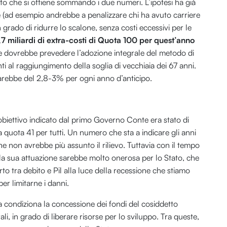
tato che si ottiene sommando i due numeri. L’ipotesi ha già
le (ad esempio andrebbe a penalizzare chi ha avuto carriere
grado di ridurre lo scalone, senza costi eccessivi per le
8,7 miliardi di extra-costi di Quota 100 per quest’anno
e dovrebbe prevedere l’adozione integrale del metodo di
i al raggiungimento della soglia di vecchiaia dei 67 anni.
sarebbe del 2,8-3% per ogni anno d’anticipo.
obiettivo indicato dal primo Governo Conte era stato di
a quota 41 per tutti. Un numero che sta a indicare gli anni
he non avrebbe più assunto il rilievo. Tuttavia con il tempo
 la sua attuazione sarebbe molto onerosa per lo Stato, che
to tra debito e Pil alla luce della recessione che stiamo
r limitarne i danni.
a condiziona la concessione dei fondi del cosiddetto
li, in grado di liberare risorse per lo sviluppo. Tra queste,