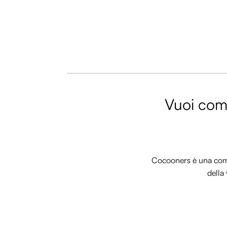
Vuoi comm
Cocooners è una commu
della 