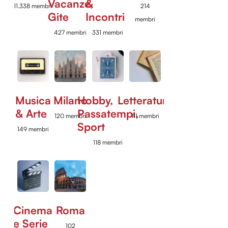
Vacanze,
&
11.338 membri
214
Gite
Incontri
membri
427 membri
331 membri
Musica
Milano
Hobby,
Letteratura
& Arte
Passatempi,
120 membri
111 membri
Sport
149 membri
118 membri
Cinema
Roma
e Serie
102