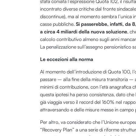
stata coniata l’espressione Quota 102, il risul
incontrato diverse critiche dal fronte sindaca
discontinue), ma al momento sembra l’unica in 
casse pubbliche.
Si passerebbe, infatti, da 
a circa 4 miliardi della nuova soluzione
, ch
calcolo contributivo almeno sugli anni mancant
La penalizzazione sull’assegno pensionistico 
Le eccezioni alla norma
Al momento dell’introduzione di Quota 100, l’
passare – alla fine della misura transitoria – 
minimi di contribuzione, con l’età anagrafica c
questa ipotesi ha perso consistenza, dato che
già viaggia verso il record del 160% nel rappor
attraversando e delle misure messe in campo pe
Per altro, va considerato che l’Unione europe
“Recovery Plan” a una serie di riforme struttura