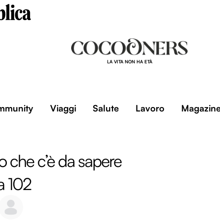
LA VITA NON HA ETÀ
mmunity
Viaggi
Salute
Lavoro
Magazin
lo che c’è da sapere
a 102