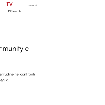
TV
membri
108 membri
ommunity e
titudine nei confronti
meglio.