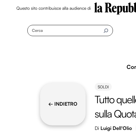
Questo sito contribuisce alla audience di
Skip
to
Cerca
content
Co
SOLDI
Tutto quel
← INDIETRO
sulla Quot
Di
Luigi Dell'Olio