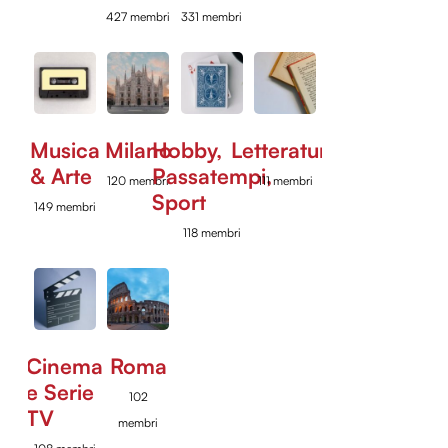
427 membri
331 membri
Musica
Milano
Hobby,
Letteratura
& Arte
Passatempi,
120 membri
111 membri
Sport
149 membri
118 membri
Cinema
Roma
e Serie
102
TV
membri