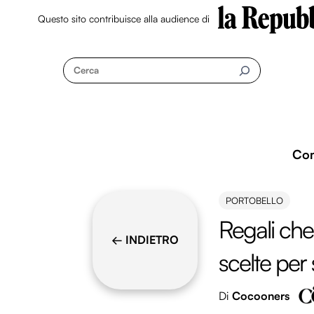
Questo sito contribuisce alla audience di
Skip
to
Cerca
content
Co
PORTOBELLO
Regali che 
← INDIETRO
scelte per
Di
Cocooners