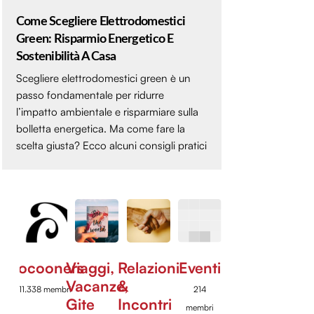
Come Scegliere Elettrodomestici
Green: Risparmio Energetico E
Sostenibilità A Casa
Scegliere elettrodomestici green è un
passo fondamentale per ridurre
l’impatto ambientale e risparmiare sulla
bolletta energetica. Ma come fare la
scelta giusta? Ecco alcuni consigli pratici
Cocooners
Viaggi,
Relazioni
Eventi
Vacanze,
&
11.338 membri
214
Gite
Incontri
membri