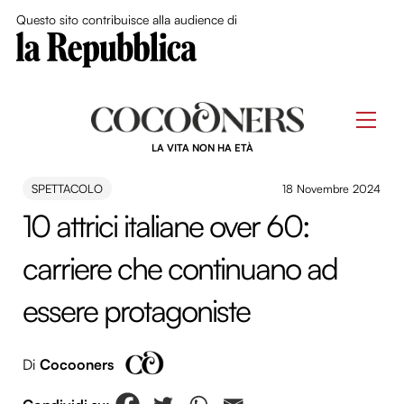
Close Me
Questo sito contribuisce alla audience di
Skip
to
Men
content
LA VITA NON HA ETÀ
SPETTACOLO
18 Novembre 2024
10 attrici italiane over 60:
carriere che continuano ad
essere protagoniste
Di
Cocooners