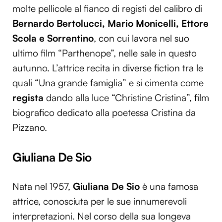
molte pellicole al fianco di registi del calibro di
Utilizziamo i cookie per personalizzare contenuti ed
Bernardo Bertolucci, Mario Monicelli, Ettore
annunci, per fornire funzionalità dei social media e per
analizzare il nostro traffico. Condividiamo inoltre
Scola e Sorrentino
, con cui lavora nel suo
informazioni sul modo in cui utilizzi il nostro sito con i
ultimo film “Parthenope”, nelle sale in questo
nostri partner che si occupano di analisi dei dati web,
autunno. L’attrice recita in diverse fiction tra le
pubblicità e social media, i quali potrebbero combinarle
quali “Una grande famiglia” e si cimenta come
con altre informazioni che hai fornito loro o che hanno
raccolto dal tuo utilizzo dei loro servizi.
regista
dando alla luce “Christine Cristina”, film
biografico dedicato alla poetessa Cristina da
Pizzano.
Giuliana De Sio
Nata nel 1957,
Giuliana De Sio
è una famosa
attrice, conosciuta per le sue innumerevoli
interpretazioni. Nel corso della sua longeva