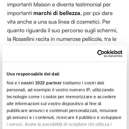
importanti Maison e diventa testimonial per
importanti
marchi di bellezza
, per poi dare
vita anche a una sua linea di cosmetici. Per
quanto riguarda il suo percorso sugli schermi,
la Rossellini recita in numerose pellicole, tra le
quali “Il prato”, “Velluto blu”, “Il sole a
mezzanotte”, suo primo film americano,
“Enemy”, “Cugini”, “La morte ti fa bella” e
“L’Odissea”. Tra i suoi lavori recenti spiccano
Uso responsabile dei dati
“Spaceman”
, film con Adam Sandler, e
Noi e
i nostri 1022 partner
trattiamo i vostri dati
“Conclave”
, in uscita nelle sale il prossimo 19
personali, ad esempio il vostro numero IP, utilizzando
tecnologie come i cookie per memorizzare e accedere
dicembre. Nel corso della sua longeva carriera,
alle informazioni sul vostro dispositivo al fine di
la 72enne conquista molti premi tra i quali nel
pubblicare annunci e contenuti personalizzati, misurare
2024 quello di miglior attrice non protagonista
gli annunci e i contenuti, ricercare il pubblico e sviluppare
ai Nastri d’Argento per il film “La Chimera”.
i servizi. Avete la possibilità di scegliere chi utilizza i