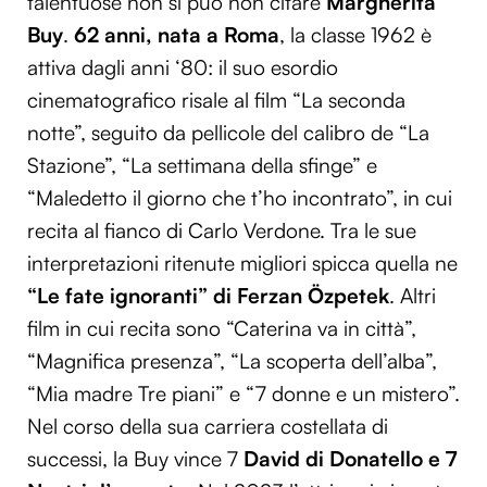
talentuose non si può non citare
Margherita
Buy
.
62 anni, nata a Roma
, la classe 1962 è
attiva dagli anni ‘80: il suo esordio
cinematografico risale al film “La seconda
notte”, seguito da pellicole del calibro de “La
Stazione”, “La settimana della sfinge” e
“Maledetto il giorno che t’ho incontrato”, in cui
recita al fianco di Carlo Verdone. Tra le sue
interpretazioni ritenute migliori spicca quella ne
“Le fate ignoranti” di Ferzan Özpetek
. Altri
film in cui recita sono “Caterina va in città”,
“Magnifica presenza”, “La scoperta dell’alba”,
“Mia madre Tre piani” e “7 donne e un mistero”.
Nel corso della sua carriera costellata di
successi, la Buy vince 7
David di Donatello e 7