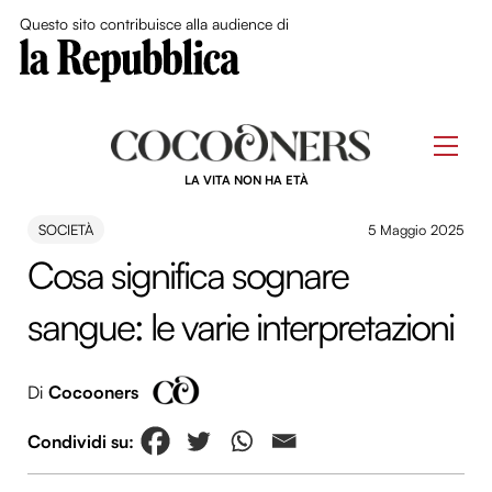
Close Me
Questo sito contribuisce alla audience di
Skip
to
Men
content
LA VITA NON HA ETÀ
SOCIETÀ
5 Maggio 2025
Cosa significa sognare
sangue: le varie interpretazioni
Di
Cocooners