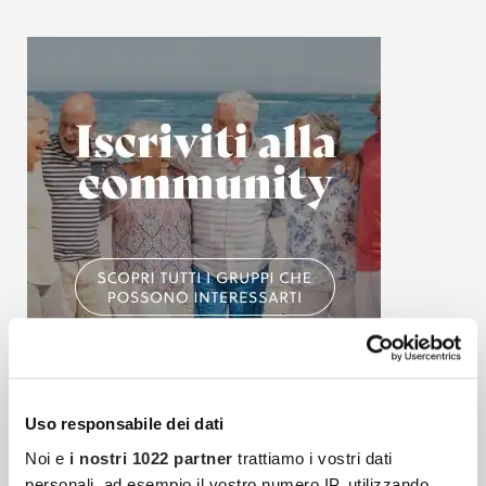
Uso responsabile dei dati
Articoli più recenti
Noi e
i nostri 1022 partner
trattiamo i vostri dati
personali, ad esempio il vostro numero IP, utilizzando