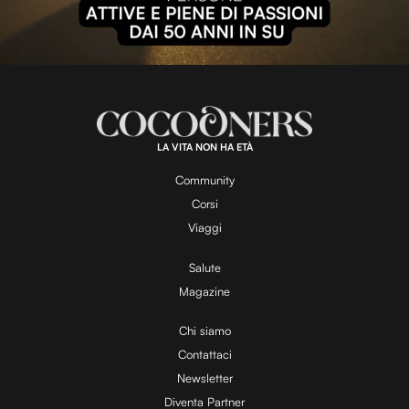
l
L
U
o
n
a
m
d
u
e
t
a
d
e
:
1
0
0
.
LA VITA NON HA ETÀ
0
y
0
%
Community
Corsi
V
Viaggi
Salute
Magazine
i
Chi siamo
Contattaci
d
Newsletter
Diventa Partner