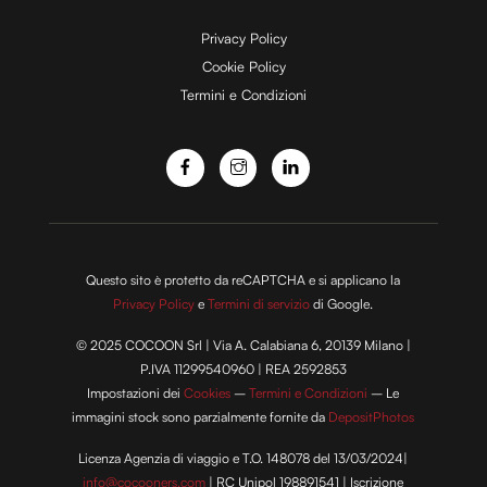
e
Privacy Policy
Cookie Policy
Termini e Condizioni
o
Questo sito è protetto da reCAPTCHA e si applicano la
Privacy Policy
e
Termini di servizio
di Google.
© 2025 COCOON Srl | Via A. Calabiana 6, 20139 Milano |
P.IVA 11299540960 | REA 2592853
Impostazioni dei
Cookies
–
Termini e Condizioni
– Le
immagini stock sono parzialmente fornite da
DepositPhotos
Licenza Agenzia di viaggio e T.O. 148078 del 13/03/2024|
info@cocooners.com
| RC Unipol 198891541 | Iscrizione