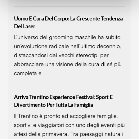
(impronte digitali).
Approfondisci come vengono elaborati i tuoi dati personali
Uomo E Cura Del Corpo: La Crescente Tendenza
e imposta le tue preferenze nella
sezione dettagli
. Puoi
Del Laser
modificare o ritirare il tuo consenso in qualsiasi momento
dalla Dichiarazione sui cookie.
L’universo del grooming maschile ha subito
un’evoluzione radicale nell’ultimo decennio,
Utilizziamo i cookie per personalizzare contenuti ed
distaccandosi dai vecchi stereotipi per
annunci, per fornire funzionalità dei social media e per
abbracciare una visione della cura di sé più
analizzare il nostro traffico. Condividiamo inoltre
informazioni sul modo in cui utilizzi il nostro sito con i
completa e
nostri partner che si occupano di analisi dei dati web,
pubblicità e social media, i quali potrebbero combinarle
con altre informazioni che hai fornito loro o che hanno
Arriva Trentino Experience Festival: Sport E
raccolto dal tuo utilizzo dei loro servizi.
Divertimento Per Tutta La Famiglia
Il Trentino è pronto ad accogliere famiglie,
sportivi e viaggiatori con uno degli eventi più
attesi della primavera. Tra paesaggi naturali