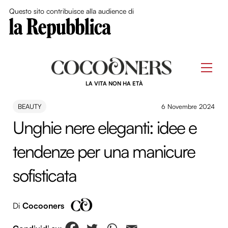
Close Me
Questo sito contribuisce alla audience di
Skip
to
Men
content
LA VITA NON HA ETÀ
BEAUTY
6 Novembre 2024
Unghie nere eleganti: idee e
tendenze per una manicure
sofisticata
Di
Cocooners