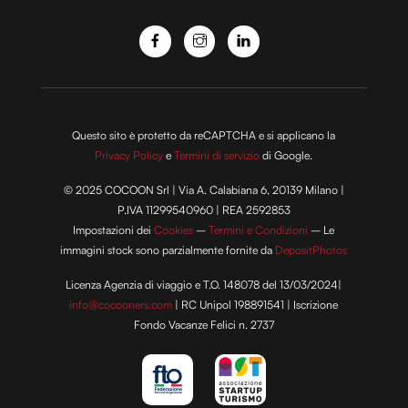
Questo sito è protetto da reCAPTCHA e si applicano la
Privacy Policy
e
Termini di servizio
di Google.
© 2025 COCOON Srl | Via A. Calabiana 6, 20139 Milano |
P.IVA 11299540960 | REA 2592853
Impostazioni dei
Cookies
–
Termini e Condizioni
– Le
immagini stock sono parzialmente fornite da
DepositPhotos
Licenza Agenzia di viaggio e T.O. 148078 del 13/03/2024|
info@cocooners.com
| RC Unipol 198891541 | Iscrizione
Fondo Vacanze Felici n. 2737