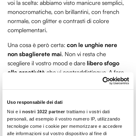
voi la scelta: abbiamo visto manicure semplici,
monocromatiche, con brillantini, con french
normale, con glitter e contrasti di colore
complementari.
Una cosa è però certa:
con le unghie nere
non sbaglierete mai
. Non vi resta che
scegliere il vostro mood e dare
libero sfogo
alla creatività
che vi contraddistingue. A fare
bella figura ci penserete voi con la vostra
personalità glamour, ma ci penseranno anche
le vostre unghie, pronte a farvi sentire delle
Uso responsabile dei dati
meraviglie.
Noi e
i nostri 1022 partner
trattiamo i vostri dati
personali, ad esempio il vostro numero IP, utilizzando
tecnologie come i cookie per memorizzare e accedere
Vuoi commentare l’articolo? Iscriviti
alle informazioni sul vostro dispositivo al fine di