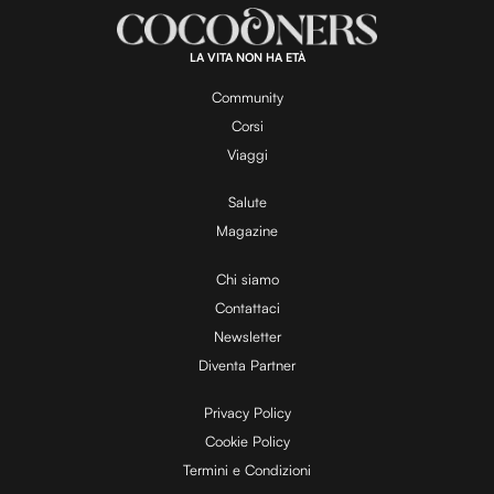
a
e
:
1
0
0
.
LA VITA NON HA ETÀ
0
y
0
%
Community
Corsi
V
Viaggi
Salute
Magazine
i
Chi siamo
Contattaci
d
Newsletter
Diventa Partner
e
Privacy Policy
Cookie Policy
Termini e Condizioni
o