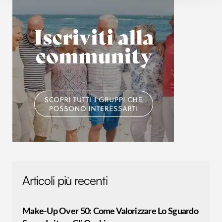
e imposta le tue preferenze nella
sezione dettagli
. Puoi
modificare o ritirare il tuo consenso in qualsiasi momento
dalla Dichiarazione sui cookie.
Utilizziamo i cookie per personalizzare contenuti ed
annunci, per fornire funzionalità dei social media e per
analizzare il nostro traffico. Condividiamo inoltre
informazioni sul modo in cui utilizzi il nostro sito con i
nostri partner che si occupano di analisi dei dati web,
pubblicità e social media, i quali potrebbero combinarle
con altre informazioni che hai fornito loro o che hanno
raccolto dal tuo utilizzo dei loro servizi.
Articoli più recenti
Make-Up Over 50: Come Valorizzare Lo Sguardo