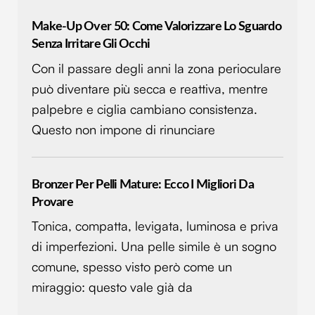
pubblicità e social media, i quali potrebbero combinarle
Make-Up Over 50: Come Valorizzare Lo Sguardo
con altre informazioni che hai fornito loro o che hanno
Senza Irritare Gli Occhi
raccolto dal tuo utilizzo dei loro servizi.
Con il passare degli anni la zona perioculare
può diventare più secca e reattiva, mentre
palpebre e ciglia cambiano consistenza.
Questo non impone di rinunciare
Bronzer Per Pelli Mature: Ecco I Migliori Da
Provare
Tonica, compatta, levigata, luminosa e priva
di imperfezioni. Una pelle simile è un sogno
comune, spesso visto però come un
miraggio: questo vale già da