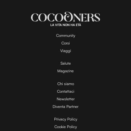
a
m
d
u
e
t
a
d
e
:
1
0
0
.
LA VITA NON HA ETÀ
0
y
0
%
Community
Corsi
V
Viaggi
Salute
Magazine
i
Chi siamo
Contattaci
d
Newsletter
Diventa Partner
e
Privacy Policy
Cookie Policy