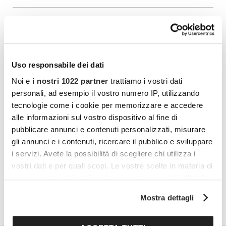
Vuoi commentare l’articolo? Iscriviti
alla community e partecipa alla
discussione.
Uso responsabile dei dati
Cocooners è una community che aggrega
Noi e
i nostri 1022 partner
trattiamo i vostri dati
persone appassionate, piene di interessi e
personali, ad esempio il vostro numero IP, utilizzando
gratitudine nei confronti della vita, per offrire
tecnologie come i cookie per memorizzare e accedere
alle informazioni sul vostro dispositivo al fine di
loro esperienze di socialità e risorse per vivere
pubblicare annunci e contenuti personalizzati, misurare
al meglio.
gli annunci e i contenuti, ricercare il pubblico e sviluppare
i servizi. Avete la possibilità di scegliere chi utilizza i
PARTECIPA ANCHE TU
vostri dati e per quali scopi. Le vostre scelte in materia di
privacy sono applicabili solo su questa proprietà digitale
in cui avete effettuato le vostre scelte. È possibile
Mostra dettagli
modificare o revocare il proprio consenso in qualsiasi
momento dalla Dichiarazione sui cookie o facendo clic