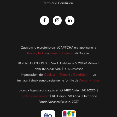
Termini e Condizioni
o
Questo sito è protetto da reCAPTCHA e si applicano la
Privacy Policy
e
Termini di servizio
di Google.
© 2025 COCOON Srl | Via A. Calabiana 6, 20139 Milano |
P.IVA 11299540960 | REA 2592853
Impostazioni dei
Cookies
–
Termini e Condizioni
– Le
immagini stock sono parzialmente fornite da
DepositPhotos
Licenza Agenzia di viaggio e T.O. 148078 del 13/03/2024|
info@cocooners.com
| RC Unipol 198891541 | Iscrizione
Fondo Vacanze Felici n. 2737