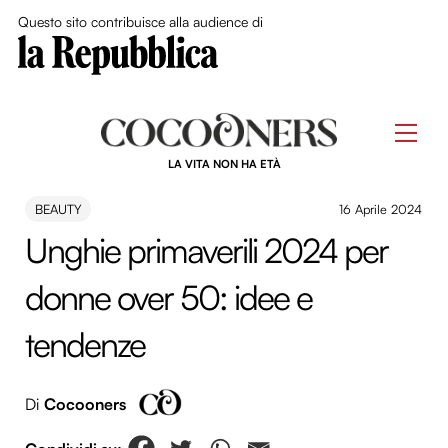
Close Me
Questo sito contribuisce alla audience di
Skip
to
Men
content
LA VITA NON HA ETÀ
BEAUTY
16 Aprile 2024
Unghie primaverili 2024 per
donne over 50: idee e
tendenze
Di
Cocooners