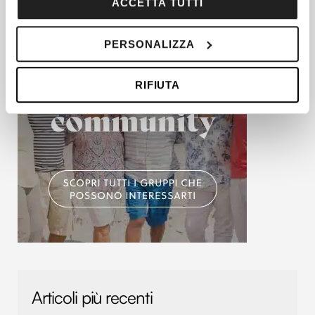
sull'icona di attivazione della privacy.
ACCETTA TUTTI
Con il tuo consenso, vorremmo anche:
PERSONALIZZA
raccogliere informazioni sulla tua posizione
geografica, con un'approssimazione di qualche
RIFIUTA
metro,
Identificare il tuo dispositivo, scansionandolo
attivamente alla ricerca di caratteristiche specifiche
(impronte digitali).
Approfondisci come vengono elaborati i tuoi dati personali
e imposta le tue preferenze nella
sezione dettagli
. Puoi
modificare o ritirare il tuo consenso in qualsiasi momento
dalla Dichiarazione sui cookie.
Utilizziamo i cookie per personalizzare contenuti ed
annunci, per fornire funzionalità dei social media e per
analizzare il nostro traffico. Condividiamo inoltre
Articoli più recenti
informazioni sul modo in cui utilizzi il nostro sito con i
nostri partner che si occupano di analisi dei dati web,