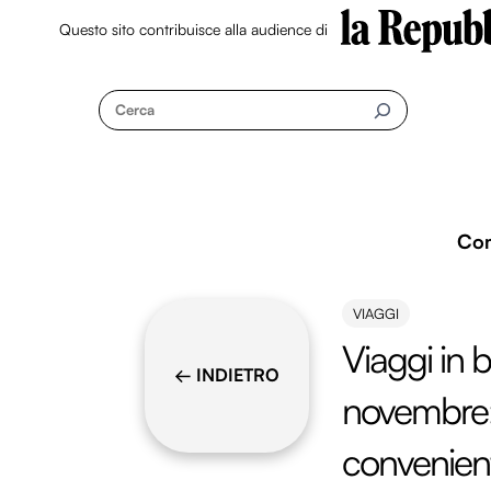
Questo sito contribuisce alla audience di
Skip
to
Cerca
content
Co
VIAGGI
Viaggi in 
← INDIETRO
novembre: 
convenient