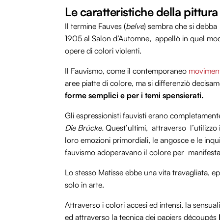
Le caratteristiche della pittur
Il termine Fauves (
belve
) sembra che si debba a
1905 al Salon d’Automne, appellò in quel modo
opere di colori violenti.
Il Fauvismo, come il contemporaneo
moviment
aree piatte di colore, ma si differenziò decis
forme semplici e per i temi spensierati.
Gli espressionisti fauvisti erano completament
Die Brücke.
Quest’ultimi, attraverso l’utilizzo 
loro emozioni primordiali, le angosce e le inquie
fauvismo adoperavano il colore per manifestare 
Lo stesso Matisse ebbe una vita travagliata, e
solo in arte.
Attraverso i colori accesi ed intensi, la sensua
ed attraverso la tecnica dei papiers découpés
M