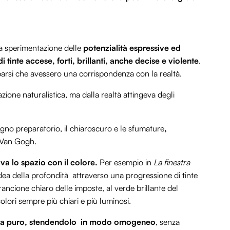
lla sperimentazione delle
potenzialità espressive ed
i tinte accese, forti, brillanti, anche
decise e violente
.
arsi che avessero una corrispondenza con la realtà.
zione naturalistica, ma dalla realtà attingeva degli
egno preparatorio, il chiaroscuro e le sfumature
,
 Van Gogh.
iva lo spazio con il colore.
Per esempio in
La finestra
dea della profondità attraverso una progressione di tinte
arancione chiaro delle imposte, al verde brillante del
lori sempre più chiari e più luminosi.
izzava puro, stendendolo in modo omogeneo
, senza