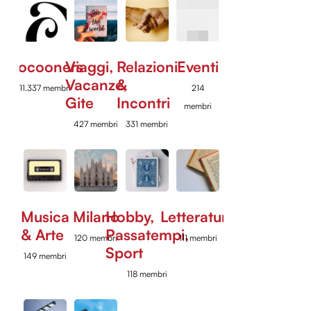
Cocooners
Viaggi,
Relazioni
Eventi
Vacanze,
&
11.337 membri
214
Gite
Incontri
membri
427 membri
331 membri
Musica
Milano
Hobby,
Letteratura
& Arte
Passatempi,
120 membri
111 membri
Sport
149 membri
118 membri