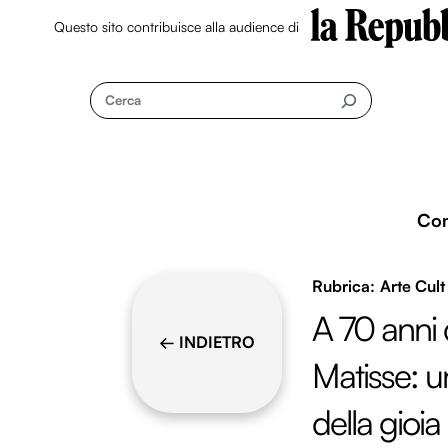
Questo sito contribuisce alla audience di
Skip
to
Cerca
content
Co
Arte Cult
A 70 anni 
← INDIETRO
Matisse: u
della gioia