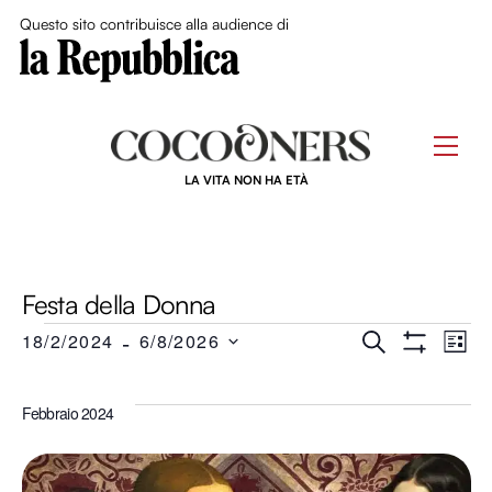
Close Me
Questo sito contribuisce alla audience di
Skip
to
Men
content
LA VITA NON HA ETÀ
Festa della Donna
Eventi
Eventi
 - 
Ev
18/2/2024
6/8/2026
C
L
Mostra Filtri
E
S
I
Ricerca
R
Vi
S
e
Febbraio 2024
C
T
e
l
A
Na
A
e
viste
z