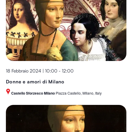
i
Navigaz
o
n
a
l
a
d
a
t
18 Febbraio 2024 | 10:00
-
12:00
a
Donne e amori di Milano
.
Castello Sforzesco Milano
Piazza Castello, MIlano, Italy