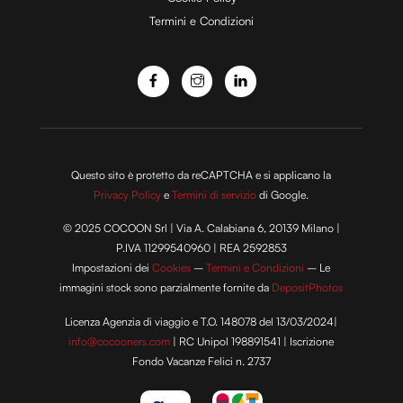
Termini e Condizioni
Questo sito è protetto da reCAPTCHA e si applicano la
Privacy Policy
e
Termini di servizio
di Google.
© 2025 COCOON Srl | Via A. Calabiana 6, 20139 Milano |
P.IVA 11299540960 | REA 2592853
Impostazioni dei
Cookies
–
Termini e Condizioni
– Le
immagini stock sono parzialmente fornite da
DepositPhotos
Licenza Agenzia di viaggio e T.O. 148078 del 13/03/2024|
info@cocooners.com
| RC Unipol 198891541 | Iscrizione
Fondo Vacanze Felici n. 2737