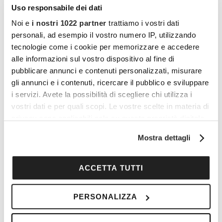
Uso responsabile dei dati
Noi e
i nostri 1022 partner
trattiamo i vostri dati
personali, ad esempio il vostro numero IP, utilizzando
tecnologie come i cookie per memorizzare e accedere
alle informazioni sul vostro dispositivo al fine di
pubblicare annunci e contenuti personalizzati, misurare
gli annunci e i contenuti, ricercare il pubblico e sviluppare
i servizi. Avete la possibilità di scegliere chi utilizza i
vostri dati e per quali scopi. Le vostre scelte in materia di
I vantaggi di essere un
privacy sono applicabili solo su questa proprietà digitale
Cocooners
in cui avete effettuato le vostre scelte. È possibile
Mostra dettagli
modificare o revocare il proprio consenso in qualsiasi
momento dalla Dichiarazione sui cookie o facendo clic
sull'icona di attivazione della privacy.
ACCETTA TUTTI
Con il tuo consenso, vorremmo anche:
PERSONALIZZA
raccogliere informazioni sulla tua posizione
geografica, con un'approssimazione di qualche