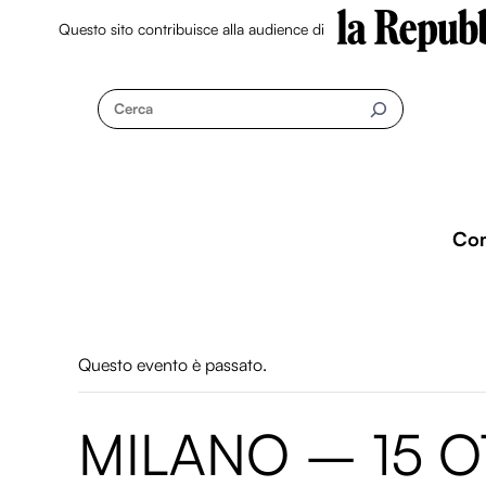
Questo sito contribuisce alla audience di
Skip
to
Cerca
content
Co
Questo evento è passato.
MILANO – 15 