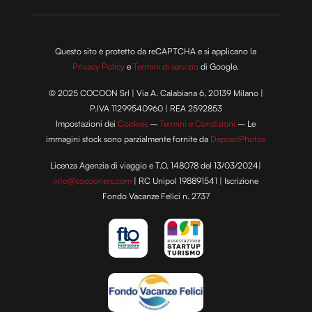
Questo sito è protetto da reCAPTCHA e si applicano la
Privacy Policy
e
Termini di servizio
di Google.
© 2025 COCOON Srl | Via A. Calabiana 6, 20139 Milano |
P.IVA 11299540960 | REA 2592853
Impostazioni dei
Cookies
–
Termini e Condizioni
– Le
immagini stock sono parzialmente fornite da
DepositPhotos
Licenza Agenzia di viaggio e T.O. 148078 del 13/03/2024|
info@cocooners.com
| RC Unipol 198891541 | Iscrizione
Fondo Vacanze Felici n. 2737