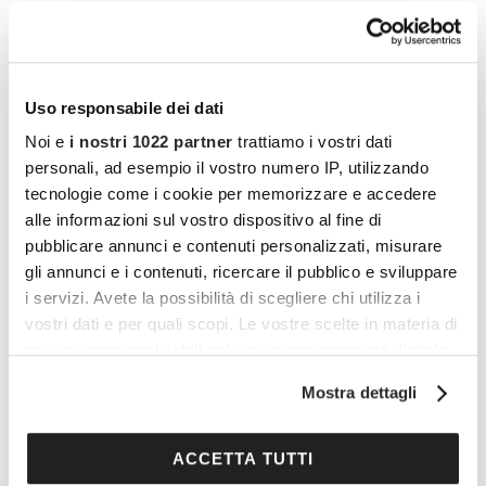
Uso responsabile dei dati
Noi e
i nostri 1022 partner
trattiamo i vostri dati
personali, ad esempio il vostro numero IP, utilizzando
tecnologie come i cookie per memorizzare e accedere
alle informazioni sul vostro dispositivo al fine di
pubblicare annunci e contenuti personalizzati, misurare
gli annunci e i contenuti, ricercare il pubblico e sviluppare
i servizi. Avete la possibilità di scegliere chi utilizza i
vostri dati e per quali scopi. Le vostre scelte in materia di
privacy sono applicabili solo su questa proprietà digitale
in cui avete effettuato le vostre scelte. È possibile
Mostra dettagli
modificare o revocare il proprio consenso in qualsiasi
I vantaggi di essere un
momento dalla Dichiarazione sui cookie o facendo clic
sull'icona di attivazione della privacy.
ACCETTA TUTTI
Cocooners