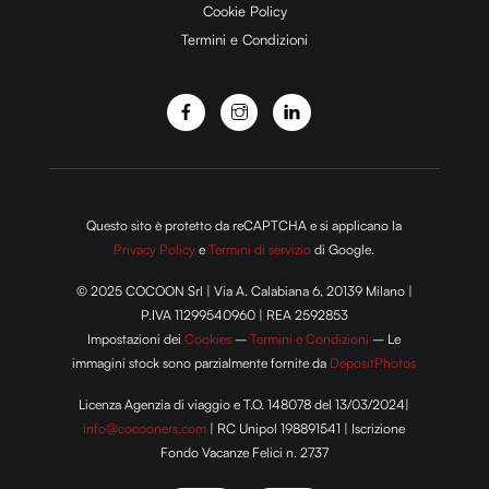
Cookie Policy
Termini e Condizioni
Questo sito è protetto da reCAPTCHA e si applicano la
Privacy Policy
e
Termini di servizio
di Google.
© 2025 COCOON Srl | Via A. Calabiana 6, 20139 Milano |
P.IVA 11299540960 | REA 2592853
Impostazioni dei
Cookies
–
Termini e Condizioni
– Le
immagini stock sono parzialmente fornite da
DepositPhotos
Licenza Agenzia di viaggio e T.O. 148078 del 13/03/2024|
info@cocooners.com
| RC Unipol 198891541 | Iscrizione
Fondo Vacanze Felici n. 2737