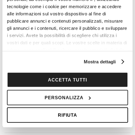
tecnologie come i cookie per memorizzare e accedere
alle informazioni sul vostro dispositivo al fine di
pubblicare annunci e contenuti personalizzati, misurare
gli annunci e i contenuti, ricercare il pubblico e sviluppare
i servizi. Avete la possibilità di scegliere chi utilizza i
vostri dati e per quali scopi. Le vostre scelte in materia di
privacy sono applicabili solo su questa proprietà digitale
in cui avete effettuato le vostre scelte. È possibile
Mostra dettagli
modificare o revocare il proprio consenso in qualsiasi
momento dalla Dichiarazione sui cookie o facendo clic
sull'icona di attivazione della privacy.
ACCETTA TUTTI
Con il tuo consenso, vorremmo anche:
PERSONALIZZA
raccogliere informazioni sulla tua posizione
geografica, con un'approssimazione di qualche
RIFIUTA
metro,
Identificare il tuo dispositivo, scansionandolo
attivamente alla ricerca di caratteristiche specifiche