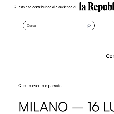
Questo sito contribuisce alla audience di
Skip
to
Cerca
content
Co
Questo evento è passato.
MILANO – 16 L