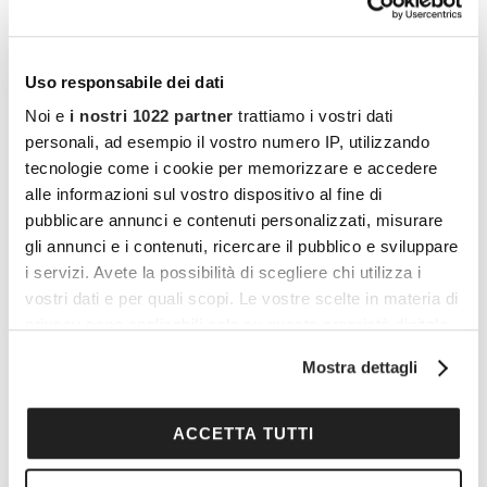
Uso responsabile dei dati
Noi e
i nostri 1022 partner
trattiamo i vostri dati
personali, ad esempio il vostro numero IP, utilizzando
tecnologie come i cookie per memorizzare e accedere
alle informazioni sul vostro dispositivo al fine di
pubblicare annunci e contenuti personalizzati, misurare
gli annunci e i contenuti, ricercare il pubblico e sviluppare
i servizi. Avete la possibilità di scegliere chi utilizza i
vostri dati e per quali scopi. Le vostre scelte in materia di
privacy sono applicabili solo su questa proprietà digitale
in cui avete effettuato le vostre scelte. È possibile
Mostra dettagli
I vantaggi di essere un
modificare o revocare il proprio consenso in qualsiasi
momento dalla Dichiarazione sui cookie o facendo clic
Cocooners
sull'icona di attivazione della privacy.
ACCETTA TUTTI
Con il tuo consenso, vorremmo anche: