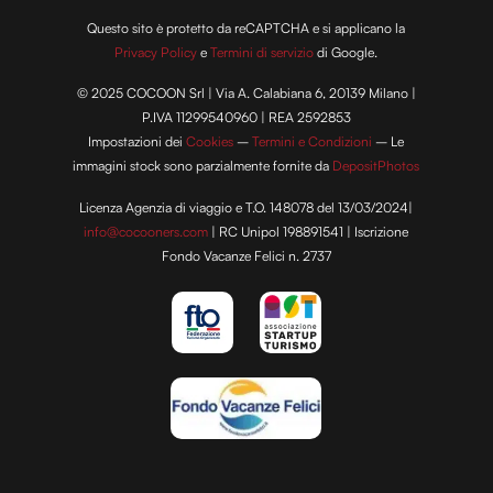
Questo sito è protetto da reCAPTCHA e si applicano la
Privacy Policy
e
Termini di servizio
di Google.
© 2025 COCOON Srl | Via A. Calabiana 6, 20139 Milano |
P.IVA 11299540960 | REA 2592853
Impostazioni dei
Cookies
–
Termini e Condizioni
– Le
immagini stock sono parzialmente fornite da
DepositPhotos
Licenza Agenzia di viaggio e T.O. 148078 del 13/03/2024|
info@cocooners.com
| RC Unipol 198891541 | Iscrizione
Fondo Vacanze Felici n. 2737