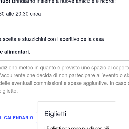
Brindiamo insieme a nuove amicizie e ricordi!
l tuo!
0 alle 20.30 circa
scelta e stuzzichini con l’aperitivo della casa
.
e alimentari
izione meteo in quanto è previsto uno spazio al coperto.
’acquirente che decida di non partecipare all’evento o sia
é delle eventuali commissioni e spese aggiuntive. In caso
iglietto.
I Biglietti non sono più disponibili