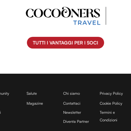
TUTTI I VANTAGGI PER I SOCI
unity
Salute
Chi siamo
Privacy Policy
Magazine
Contattaci
Cookie Policy
i
Newsletter
Termini e
Condizioni
Diventa Partner