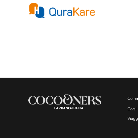
Comm
LA VITA NON HA ETÀ
Corsi
Viagg