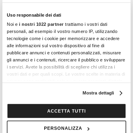
Uso responsabile dei dati
Noi e
i nostri 1022 partner
trattiamo i vostri dati
personali, ad esempio il vostro numero IP, utilizzando
tecnologie come i cookie per memorizzare e accedere
alle informazioni sul vostro dispositivo al fine di
pubblicare annunci e contenuti personalizzati, misurare
gli annunci e i contenuti, ricercare il pubblico e sviluppare
i servizi. Avete la possibilità di scegliere chi utilizza i
vostri dati e per quali scopi. Le vostre scelte in materia di
privacy sono applicabili solo su questa proprietà digitale
in cui avete effettuato le vostre scelte. È possibile
Mostra dettagli
modificare o revocare il proprio consenso in qualsiasi
I vantaggi di essere un
momento dalla Dichiarazione sui cookie o facendo clic
sull'icona di attivazione della privacy.
ACCETTA TUTTI
Cocooners
Con il tuo consenso, vorremmo anche:
PERSONALIZZA
raccogliere informazioni sulla tua posizione