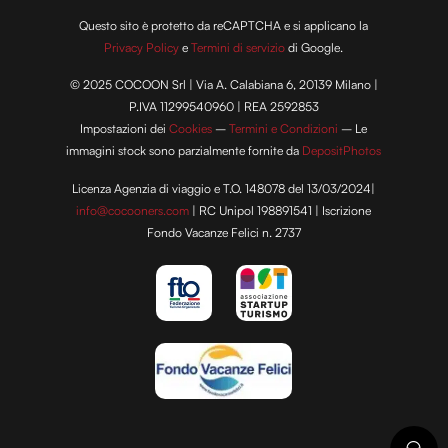
Questo sito è protetto da reCAPTCHA e si applicano la
Privacy Policy
e
Termini di servizio
di Google.
© 2025 COCOON Srl | Via A. Calabiana 6, 20139 Milano |
P.IVA 11299540960 | REA 2592853
Impostazioni dei
Cookies
–
Termini e Condizioni
– Le
immagini stock sono parzialmente fornite da
DepositPhotos
Licenza Agenzia di viaggio e T.O. 148078 del 13/03/2024|
info@cocooners.com
| RC Unipol 198891541 | Iscrizione
Fondo Vacanze Felici n. 2737