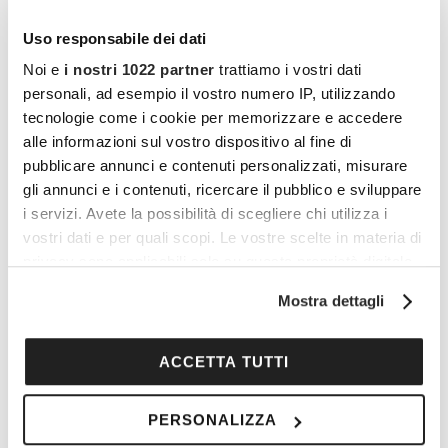
Uso responsabile dei dati
Noi e
i nostri 1022 partner
trattiamo i vostri dati
personali, ad esempio il vostro numero IP, utilizzando
tecnologie come i cookie per memorizzare e accedere
alle informazioni sul vostro dispositivo al fine di
pubblicare annunci e contenuti personalizzati, misurare
gli annunci e i contenuti, ricercare il pubblico e sviluppare
i servizi. Avete la possibilità di scegliere chi utilizza i
vostri dati e per quali scopi. Le vostre scelte in materia di
privacy sono applicabili solo su questa proprietà digitale
I vantaggi di essere un
in cui avete effettuato le vostre scelte. È possibile
Mostra dettagli
Cocooners
modificare o revocare il proprio consenso in qualsiasi
momento dalla Dichiarazione sui cookie o facendo clic
sull'icona di attivazione della privacy.
ACCETTA TUTTI
Con il tuo consenso, vorremmo anche:
PERSONALIZZA
raccogliere informazioni sulla tua posizione