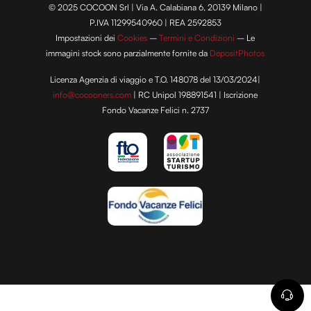
© 2025 COCOON Srl | Via A. Calabiana 6, 20139 Milano |
P.IVA 11299540960 | REA 2592853
Impostazioni dei
Cookies
–
Termini e Condizioni
– Le
immagini stock sono parzialmente fornite da
DepositPhotos
Licenza Agenzia di viaggio e T.O. 148078 del 13/03/2024|
info@cocooners.com
| RC Unipol 198891541 | Iscrizione
Fondo Vacanze Felici n. 2737