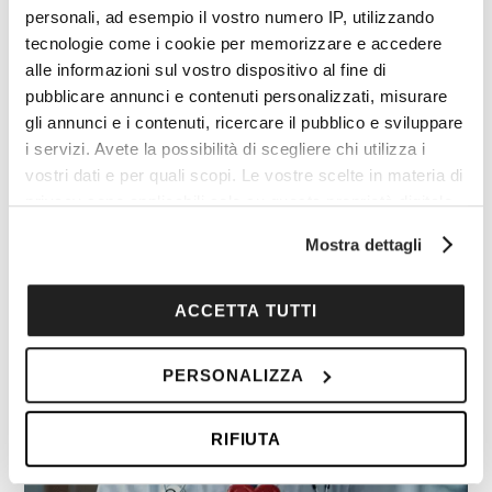
personali, ad esempio il vostro numero IP, utilizzando
tecnologie come i cookie per memorizzare e accedere
alle informazioni sul vostro dispositivo al fine di
pubblicare annunci e contenuti personalizzati, misurare
I vantaggi di essere un
gli annunci e i contenuti, ricercare il pubblico e sviluppare
i servizi. Avete la possibilità di scegliere chi utilizza i
Cocooners
vostri dati e per quali scopi. Le vostre scelte in materia di
privacy sono applicabili solo su questa proprietà digitale
in cui avete effettuato le vostre scelte. È possibile
Mostra dettagli
modificare o revocare il proprio consenso in qualsiasi
momento dalla Dichiarazione sui cookie o facendo clic
sull'icona di attivazione della privacy.
ACCETTA TUTTI
Con il tuo consenso, vorremmo anche:
PERSONALIZZA
raccogliere informazioni sulla tua posizione
geografica, con un'approssimazione di qualche
RIFIUTA
metro,
Identificare il tuo dispositivo, scansionandolo