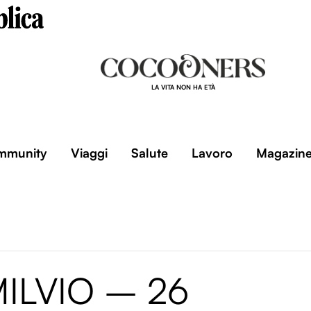
LA VITA NON HA ETÀ
mmunity
Viaggi
Salute
Lavoro
Magazin
ILVIO – 26