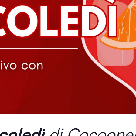
coledì
di Cocooner