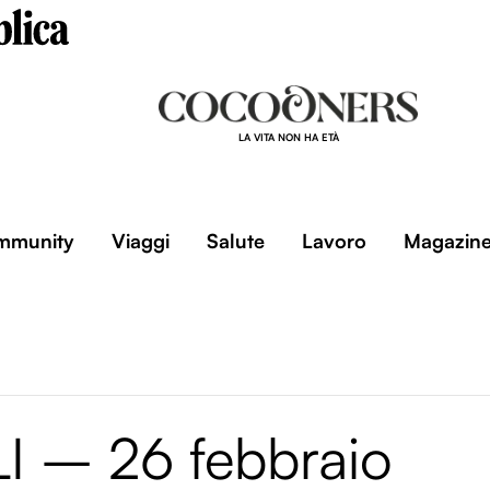
LA VITA NON HA ETÀ
mmunity
Viaggi
Salute
Lavoro
Magazin
 – 26 febbraio