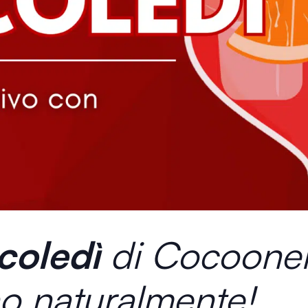
coledì
di Cocooner
o naturalmente!