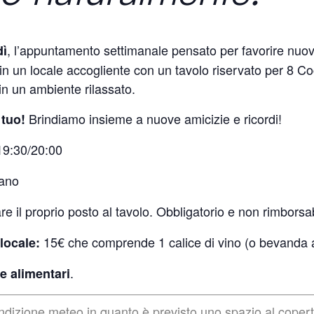
, l’appuntamento settimanale pensato per favorire nuo
dì
in un locale accogliente con un tavolo riservato per 8 C
in un ambiente rilassato.
Brindiamo insieme a nuove amicizie e ricordi!
l tuo!
 19:30/20:00
lano
re il proprio posto al tavolo. Obbligatorio e non rimborsab
15€ che comprende 1 calice di vino (o bevanda an
locale:
.
e alimentari
ondizione meteo in quanto è previsto uno spazio al coper