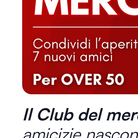
Il Club del mer
amicizie nascon