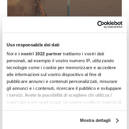
Uso responsabile dei dati
Noi e
i nostri 1022 partner
trattiamo i vostri dati
personali, ad esempio il vostro numero IP, utilizzando
tecnologie come i cookie per memorizzare e accedere
alle informazioni sul vostro dispositivo al fine di
pubblicare annunci e contenuti personalizzati, misurare
gli annunci e i contenuti, ricercare il pubblico e sviluppare
i servizi. Avete la possibilità di scegliere chi utilizza i
vostri dati e per quali scopi. Le vostre scelte in materia di
Marocco: Città Imperiali e medine
privacy sono applicabili solo su questa proprietà digitale
del Nord
in cui avete effettuato le vostre scelte. È possibile
Mostra dettagli
modificare o revocare il proprio consenso in qualsiasi
1.690,00
€