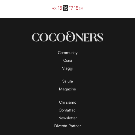
«
‹
15
16
17
18
›
»
Community
Corsi
Viaggi
Salute
Magazine
Chi siamo
Contattaci
Newsletter
Diventa Partner