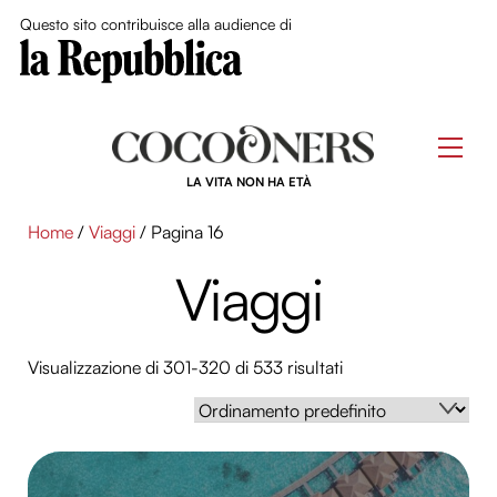
Close Me
Questo sito contribuisce alla audience di
Skip
to
Men
content
LA VITA NON HA ETÀ
Home
/
Viaggi
/ Pagina 16
Viaggi
Visualizzazione di 301-320 di 533 risultati