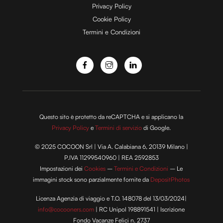
Privacy Policy
Cookie Policy
Termini e Condizioni
Questo sito è protetto da reCAPTCHA e si applicano la
Privacy Policy
e
Termini di servizio
di Google.
© 2025 COCOON Srl | Via A. Calabiana 6, 20139 Milano |
P.IVA 11299540960 | REA 2592853
Impostazioni dei
Cookies
–
Termini e Condizioni
– Le
immagini stock sono parzialmente fornite da
DepositPhotos
Licenza Agenzia di viaggio e T.O. 148078 del 13/03/2024|
info@cocooners.com
| RC Unipol 198891541 | Iscrizione
Fondo Vacanze Felici n. 2737