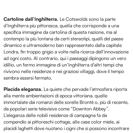
Cartoline dall’Inghilterra.
Le Cotswolds sono la parte
d’Inghilterra più pittoresca, quella che corrisponde a una
specifica immagine da cartolina di questa nazione, ma al
contempo la più lontana da certi stereotipi, quelli del paese
dinamico e ultramoderno ben rappresentato dalla capitale
Londra, fin troppo grigio a volte nella ricerca dell’innovazione
ad ogni costo. Al contrario, qui i paesaggi dipingono un vero
idillio, un fermo immagine di un’Inghilterra d’altri tempi che
rivivono nelle residenze e nei graziosi villaggi, dove il tempo
sembra essersi fermato.
Placida eleganza.
La quiete che pervade l’atmosfera riporta
alla mente ambientazioni di epoca vittoriana, quelle
immortalate dai romanzi delle sorelle Brontë o, più di recente,
da popolari serie televisive come “Downton Abbey”.
L’eleganza delle nobili residenze di campagna fa da
compendio ai pittoreschi cottage, alle case color miele, ai
placidi laghetti dove nuotano i cigni che si possono incontrare