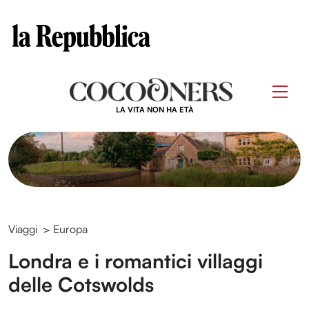
Clos
Questo sito contribuisce alla audience di
Skip
to
Men
content
LA VITA NON HA ETÀ
Viaggi
>
Europa
Londra e i romantici villaggi
delle Cotswolds