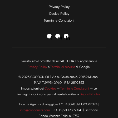
Privacy Policy
Cookie Policy
Termini e Condizioni
Questo sito è protetto da reCAPTCHA e si applicano la
Privacy Policy
e
Termini di servizio
di Google.
© 2025 COCOON Srl | Via A. Calabiana 6, 20139 Milano |
P.IVA 11299540960 | REA 2592853
Impostazioni dei
Cookies
–
Termini e Condizioni
– Le
immagini stock sono parzialmente fornite da
DepositPhotos
Licenza Agenzia di viaggio e T.O. 148078 del 13/03/2024|
info@cocooners.com
| RC Unipol 198891541 | Iscrizione
Fondo Vacanze Felici n. 2737