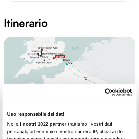
Itinerario
Uso responsabile dei dati
Noi e
i nostri 1022 partner
trattiamo i vostri dati
GIORNO 2
Arrivo a Londra
personali, ad esempio il vostro numero IP, utilizzando
tecnologie come i cookie per memorizzare e accedere