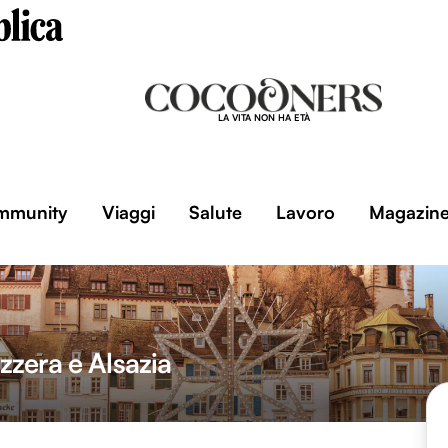
LA VITA NON HA ETÀ
mmunity
Viaggi
Salute
Lavoro
Magazin
izzera e Alsazia