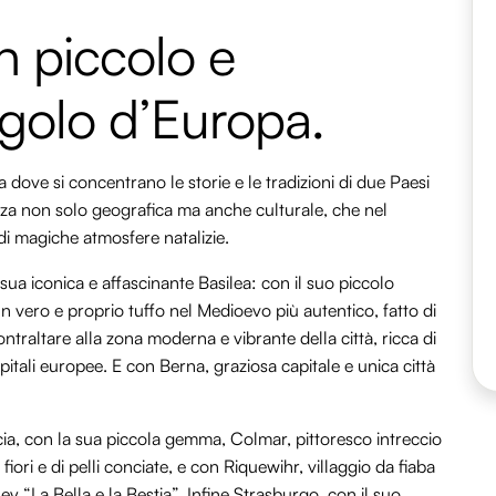
 piccolo e
golo d’Europa.
dove si concentrano le storie e le tradizioni di due Paesi
nza non solo geografica ma anche culturale, che nel
di magiche atmosfere natalizie.
 sua iconica e affascinante Basilea: con il suo piccolo
n vero e proprio tuffo nel Medioevo più autentico, fatto di
ontraltare alla zona moderna e vibrante della città, ricca di
pitali europee. E con Berna, graziosa capitale e unica città
cia, con la sua piccola gemma, Colmar, pittoresco intreccio
 fiori e di pelli conciate, e con Riquewihr, villaggio da fiaba
ney “La Bella e la Bestia”. Infine Strasburgo, con il suo