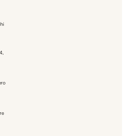
hi
4,
ero
re