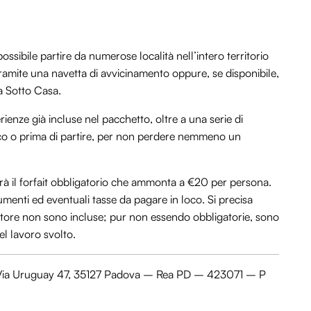
ssibile partire da numerose località nell’intero territorio
 tramite una navetta di avvicinamento oppure, se disponibile,
za Sotto Casa.
rienze già incluse nel pacchetto, oltre a una serie di
 loco o prima di partire, per non perdere nemmeno un
erà il forfait obbligatorio che ammonta a €20 per persona.
umenti ed eventuali tasse da pagare in loco. Si precisa
atore non sono incluse; pur non essendo obbligatorie, sono
l lavoro svolto.
ia Uruguay 47, 35127 Padova – Rea PD – 423071 – P