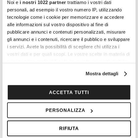
Noi e
i nostri 1022 partner
trattiamo i vostri dati
personali, ad esempio il vostro numero IP, utilizzando
tecnologie come i cookie per memorizzare e accedere
alle informazioni sul vostro dispositivo al fine di
pubblicare annunci e contenuti personalizzati, misurare
gli annunci e i contenuti, ricercare il pubblico e sviluppare
i servizi. Avete la possibilità di scegliere chi utilizza i
vostri dati e per quali scopi. Le vostre scelte in materia di
Da martedì 3 giugno
privacy sono applicabili solo su questa proprietà digitale
in cui avete effettuato le vostre scelte. È possibile
arriva su Canale 5 “La
Mostra dettagli
modificare o revocare il proprio consenso in qualsiasi
forza di una donna”
momento dalla Dichiarazione sui cookie o facendo clic
sull'icona di attivazione della privacy.
ACCETTA TUTTI
Il palinsesto Mediaset ci propone delle interessanti
Con il tuo consenso, vorremmo anche:
novità per farci compagnia durante questa estate: si
PERSONALIZZA
raccogliere informazioni sulla tua posizione
LEGGI L'ARTICOLO
geografica, con un'approssimazione di qualche
RIFIUTA
metro,
Identificare il tuo dispositivo, scansionandolo