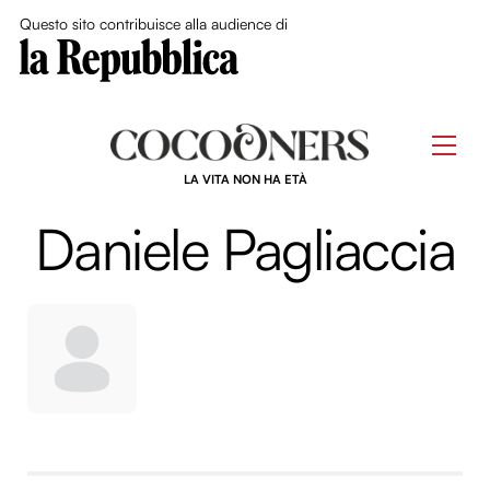
Close Me
Questo sito contribuisce alla audience di
Skip
to
Men
content
LA VITA NON HA ETÀ
Daniele Pagliaccia