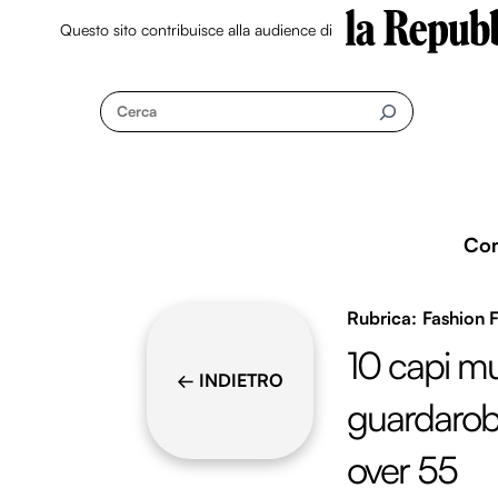
Questo sito contribuisce alla audience di
Skip
to
Cerca
content
Co
Fashion 
10 capi mu
← INDIETRO
guardaroba
over 55