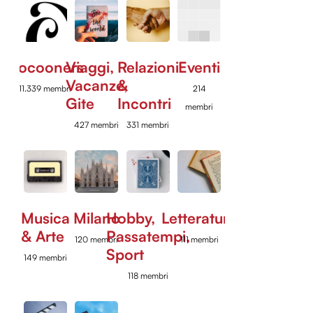
Cocooners
Viaggi,
Relazioni
Eventi
Vacanze,
&
11.339 membri
214
Gite
Incontri
membri
427 membri
331 membri
Musica
Milano
Hobby,
Letteratura
& Arte
Passatempi,
120 membri
111 membri
Sport
149 membri
118 membri