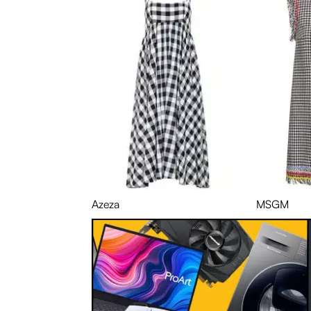
Azeza
MSGM