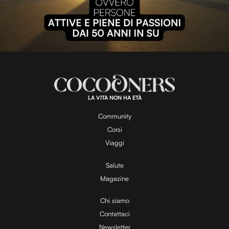
P
l
L
U
o
n
a
m
d
u
e
t
a
d
e
:
1
0
0
.
LA VITA NON HA ETÀ
0
y
0
%
Community
Corsi
V
Viaggi
Salute
Magazine
i
Chi siamo
Contattaci
d
Newsletter