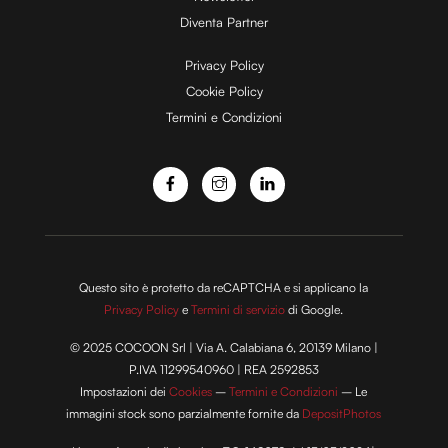
Diventa Partner
e
Privacy Policy
Cookie Policy
Termini e Condizioni
o
Questo sito è protetto da reCAPTCHA e si applicano la
Privacy Policy
e
Termini di servizio
di Google.
© 2025 COCOON Srl | Via A. Calabiana 6, 20139 Milano |
P.IVA 11299540960 | REA 2592853
Impostazioni dei
Cookies
–
Termini e Condizioni
– Le
immagini stock sono parzialmente fornite da
DepositPhotos