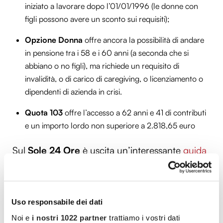
iniziato a lavorare dopo l’01/01/1996 (le donne con
figli possono avere un sconto sui requisiti);
Opzione Donna
offre ancora la possibilità di andare
in pensione tra i 58 e i 60 anni (a seconda che si
abbiano o no figli), ma richiede un requisito di
invalidità, o di carico di caregiving, o licenziamento o
dipendenti di azienda in crisi.
Quota 103
offre l’accesso a 62 anni e 41 di contributi
e un importo lordo non superiore a 2.818,65 euro
Sul
Sole 24 Ore
è uscita un’interessante
guida
consultabile
anche online.
A conti fatti, chi di voi stappa la bottiglia
Uso responsabile dei dati
per festeggiare il pensionamento nel 2023?
Noi e
i nostri 1022 partner
trattiamo i vostri dati