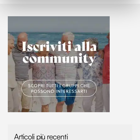
attivamente alla ricerca di caratteristiche specifiche
(impronte digitali).
Approfondisci come vengono elaborati i tuoi dati personali
e imposta le tue preferenze nella
sezione dettagli
. Puoi
modificare o ritirare il tuo consenso in qualsiasi momento
dalla Dichiarazione sui cookie.
Utilizziamo i cookie per personalizzare contenuti ed
annunci, per fornire funzionalità dei social media e per
analizzare il nostro traffico. Condividiamo inoltre
informazioni sul modo in cui utilizzi il nostro sito con i
nostri partner che si occupano di analisi dei dati web,
pubblicità e social media, i quali potrebbero combinarle
con altre informazioni che hai fornito loro o che hanno
raccolto dal tuo utilizzo dei loro servizi.
Articoli più recenti