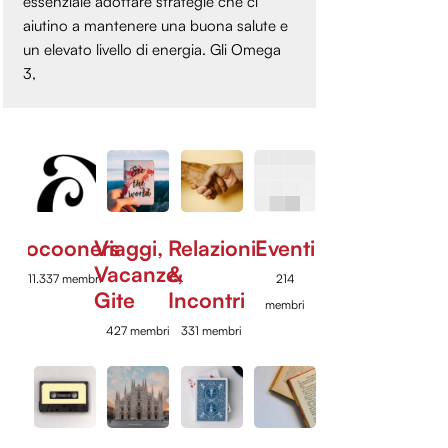
essenziale adottare strategie che ci
aiutino a mantenere una buona salute e
un elevato livello di energia. Gli Omega
3,
Cocooners
Viaggi,
Relazioni
Eventi
Vacanze,
&
11.337 membri
214
Gite
Incontri
membri
427 membri
331 membri