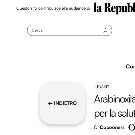
Questo sito contribuisce alla audience di
Skip
to
Cerca
content
Co
PENNY
Arabinoxila
← INDIETRO
per la salu
Di
Cocooners