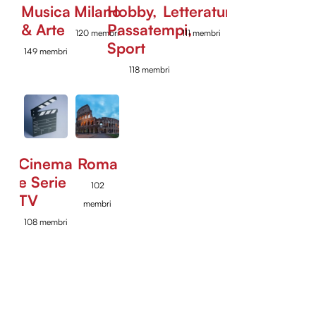
Musica
Milano
Hobby,
Letteratura
& Arte
Passatempi,
120 membri
111 membri
Sport
149 membri
118 membri
Cinema
Roma
e Serie
102
TV
membri
108 membri