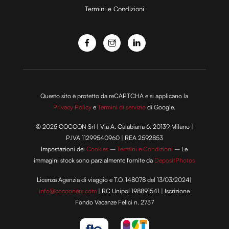
Termini e Condizioni
o
Questo sito è protetto da reCAPTCHA e si applicano la
Privacy Policy
e
Termini di servizio
di Google.
© 2025 COCOON Srl | Via A. Calabiana 6, 20139 Milano |
P.IVA 11299540960 | REA 2592853
Impostazioni dei
Cookies
–
Termini e Condizioni
– Le
immagini stock sono parzialmente fornite da
DepositPhotos
Licenza Agenzia di viaggio e T.O. 148078 del 13/03/2024|
info@cocooners.com
| RC Unipol 198891541 | Iscrizione
Fondo Vacanze Felici n. 2737