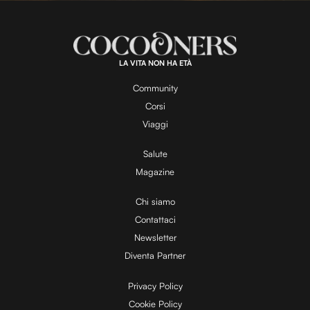
n
a
m
d
u
e
t
a
d
e
:
1
0
0
.
LA VITA NON HA ETÀ
0
y
0
%
Community
Corsi
V
Viaggi
Salute
Magazine
i
Chi siamo
Contattaci
d
Newsletter
Diventa Partner
e
Privacy Policy
Cookie Policy