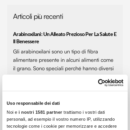
Articoli più recenti
Arabinoxilani: Un Alleato Prezioso Per La Salute E
Il Benessere
Gli arabinoxilani sono un tipo di fibra
alimentare presente in alcuni alimenti come
il grano. Sono speciali perché hanno diversi
benefici per la nostra salute. Immaginali
come dei piccoli aiutanti che lavorano nel
nostro corpo.
Uso responsabile dei dati
Noi e
i nostri 1581 partner
trattiamo i vostri dati
I Benefici Nascosti Degli Ingredienti A Basso
personali, ad esempio il vostro numero IP, utilizzando
Indice Glicemico Per Una Vita Attiva E Sana Over
tecnologie come i cookie per memorizzare e accedere