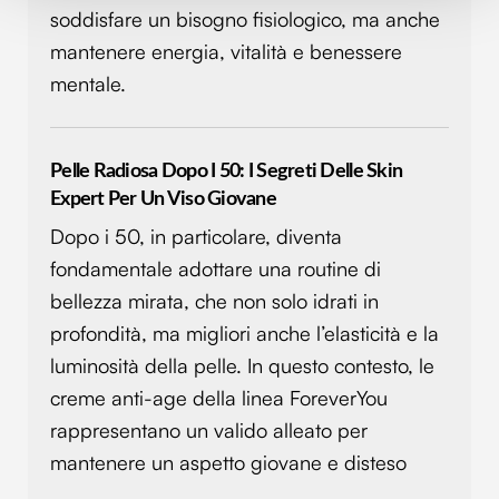
Approfondisci come vengono elaborati i tuoi dati personali
soddisfare un bisogno fisiologico, ma anche
e imposta le tue preferenze nella
sezione dettagli
. Puoi
mantenere energia, vitalità e benessere
modificare o ritirare il tuo consenso in qualsiasi momento
mentale.
dalla Dichiarazione sui cookie.
Utilizziamo i cookie per personalizzare contenuti ed
annunci, per fornire funzionalità dei social media e per
Pelle Radiosa Dopo I 50: I Segreti Delle Skin
analizzare il nostro traffico. Condividiamo inoltre
Expert Per Un Viso Giovane
informazioni sul modo in cui utilizzi il nostro sito con i
Dopo i 50, in particolare, diventa
nostri partner che si occupano di analisi dei dati web,
fondamentale adottare una routine di
pubblicità e social media, i quali potrebbero combinarle
con altre informazioni che hai fornito loro o che hanno
bellezza mirata, che non solo idrati in
raccolto dal tuo utilizzo dei loro servizi.
profondità, ma migliori anche l’elasticità e la
luminosità della pelle. In questo contesto, le
creme anti-age della linea ForeverYou
rappresentano un valido alleato per
mantenere un aspetto giovane e disteso