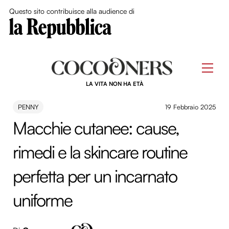
Close Me
Questo sito contribuisce alla audience di
Skip
to
Men
content
LA VITA NON HA ETÀ
PENNY
19 Febbraio 2025
Macchie cutanee: cause,
rimedi e la skincare routine
perfetta per un incarnato
uniforme