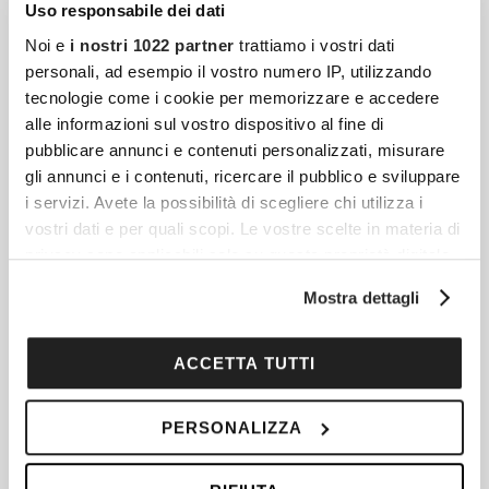
Uso responsabile dei dati
Come Funziona Una Vacanza In Barca A Vela:
Noi e
i nostri 1022 partner
trattiamo i vostri dati
Cosa Sapere Prima Di Salpare
personali, ad esempio il vostro numero IP, utilizzando
tecnologie come i cookie per memorizzare e accedere
Hai mai sognato di svegliarti cullato dalle
alle informazioni sul vostro dispositivo al fine di
onde, lontano dal traffico e dalla folla? Una
pubblicare annunci e contenuti personalizzati, misurare
vacanza in barca a vela è un’esperienza
gli annunci e i contenuti, ricercare il pubblico e sviluppare
unica, capace di
i servizi. Avete la possibilità di scegliere chi utilizza i
vostri dati e per quali scopi. Le vostre scelte in materia di
privacy sono applicabili solo su questa proprietà digitale
in cui avete effettuato le vostre scelte. È possibile
Canzoni Da Ascoltare Nel Periodo Natalizio: 20
Mostra dettagli
modificare o revocare il proprio consenso in qualsiasi
Proposte Intramontabili
momento dalla Dichiarazione sui cookie o facendo clic
Che atmosfera, che magia! Scopriamo 20
sull'icona di attivazione della privacy.
ACCETTA TUTTI
proposte imperdibili da ascoltare nel
Con il tuo consenso, vorremmo anche:
periodo natalizio: siete pronti a entrare nel
PERSONALIZZA
raccogliere informazioni sulla tua posizione
mood?
geografica, con un'approssimazione di qualche