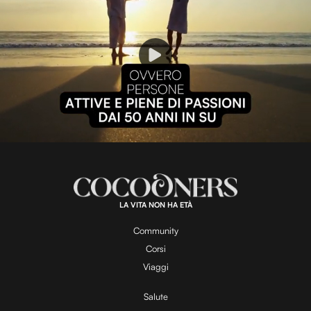
P
l
L
U
o
n
a
m
d
u
e
t
a
d
e
:
1
0
0
.
LA VITA NON HA ETÀ
0
y
0
%
Community
Corsi
V
Viaggi
Salute