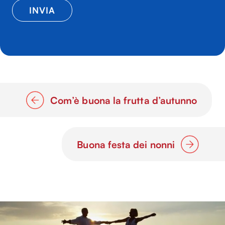
Com’è buona la frutta d’autunno
Buona festa dei nonni