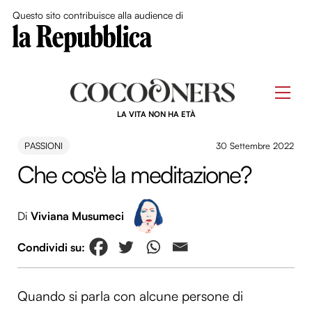
Close Me
Questo sito contribuisce alla audience di
Skip
to
Men
content
LA VITA NON HA ETÀ
PASSIONI
30 Settembre 2022
Che cos'è la meditazione?
Di
Viviana Musumeci
Quando si parla con alcune persone di