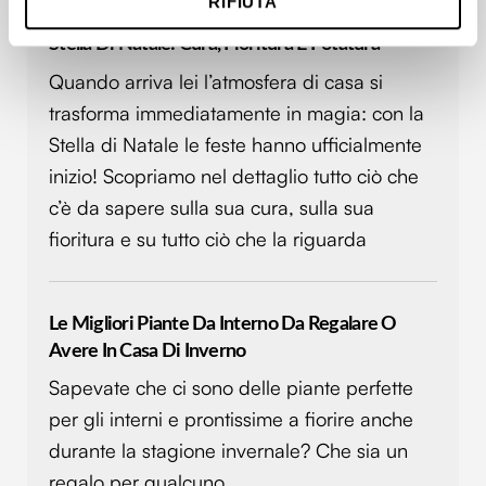
RIFIUTA
metro,
Identificare il tuo dispositivo, scansionandolo
Stella Di Natale: Cura, Fioritura E Potatura
attivamente alla ricerca di caratteristiche specifiche
Quando arriva lei l’atmosfera di casa si
(impronte digitali).
trasforma immediatamente in magia: con la
Approfondisci come vengono elaborati i tuoi dati personali
e imposta le tue preferenze nella
sezione dettagli
. Puoi
Stella di Natale le feste hanno ufficialmente
modificare o ritirare il tuo consenso in qualsiasi momento
inizio! Scopriamo nel dettaglio tutto ciò che
dalla Dichiarazione sui cookie.
c’è da sapere sulla sua cura, sulla sua
fioritura e su tutto ciò che la riguarda
Utilizziamo i cookie per personalizzare contenuti ed
annunci, per fornire funzionalità dei social media e per
analizzare il nostro traffico. Condividiamo inoltre
informazioni sul modo in cui utilizzi il nostro sito con i
Le Migliori Piante Da Interno Da Regalare O
nostri partner che si occupano di analisi dei dati web,
Avere In Casa Di Inverno
pubblicità e social media, i quali potrebbero combinarle
Sapevate che ci sono delle piante perfette
con altre informazioni che hai fornito loro o che hanno
per gli interni e prontissime a fiorire anche
raccolto dal tuo utilizzo dei loro servizi.
durante la stagione invernale? Che sia un
regalo per qualcuno