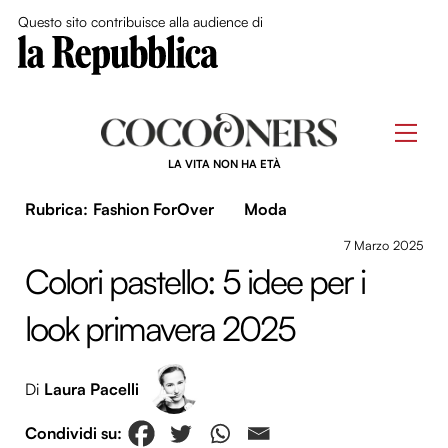
Close Me
Questo sito contribuisce alla audience di
Skip
to
Men
content
LA VITA NON HA ETÀ
Fashion ForOver
Moda
7 Marzo 2025
Colori pastello: 5 idee per i
look primavera 2025
Di
Laura Pacelli