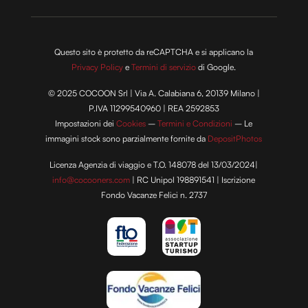
Questo sito è protetto da reCAPTCHA e si applicano la
Privacy Policy
e
Termini di servizio
di Google.
© 2025 COCOON Srl | Via A. Calabiana 6, 20139 Milano |
P.IVA 11299540960 | REA 2592853
Impostazioni dei
Cookies
–
Termini e Condizioni
– Le
immagini stock sono parzialmente fornite da
DepositPhotos
Licenza Agenzia di viaggio e T.O. 148078 del 13/03/2024|
info@cocooners.com
| RC Unipol 198891541 | Iscrizione
Fondo Vacanze Felici n. 2737