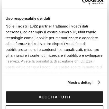
Miu Miu
Uso responsabile dei dati
Noi e
i nostri 1022 partner
trattiamo i vostri dati
Valentino Garavani
personali, ad esempio il vostro numero IP, utilizzando
tecnologie come i cookie per memorizzare e accedere
alle informazioni sul vostro dispositivo al fine di
pubblicare annunci e contenuti personalizzati, misurare
Vuoi commentare l’articolo? Iscriviti
gli annunci e i contenuti, ricercare il pubblico e sviluppare
alla community e partecipa alla
i servizi. Avete la possibilità di scegliere chi utilizza i
discussione.
vostri dati e per quali scopi. Le vostre scelte in materia di
privacy sono applicabili solo su questa proprietà digitale
Cocooners è una community che aggrega
in cui avete effettuato le vostre scelte. È possibile
Mostra dettagli
persone appassionate, piene di interessi e
modificare o revocare il proprio consenso in qualsiasi
momento dalla Dichiarazione sui cookie o facendo clic
gratitudine nei confronti della vita, per offrire
sull'icona di attivazione della privacy.
ACCETTA TUTTI
loro esperienze di socialità e risorse per vivere
al meglio.
Con il tuo consenso, vorremmo anche: