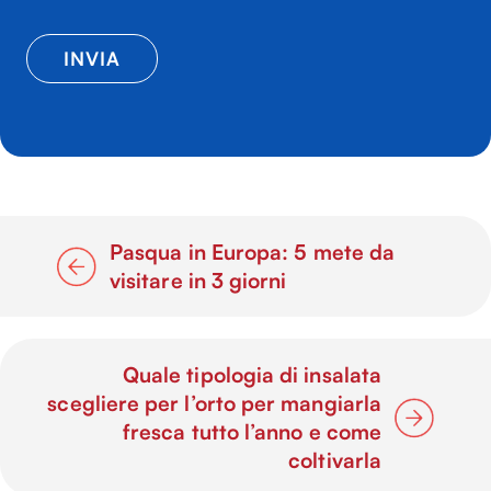
Pasqua in Europa: 5 mete da
visitare in 3 giorni
Quale tipologia di insalata
scegliere per l’orto per mangiarla
fresca tutto l’anno e come
coltivarla