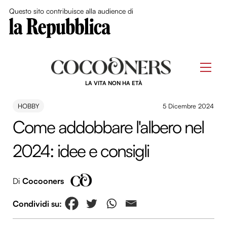
Close Me
Questo sito contribuisce alla audience di
Skip
to
Men
content
LA VITA NON HA ETÀ
HOBBY
5 Dicembre 2024
Come addobbare l'albero nel
2024: idee e consigli
Di
Cocooners