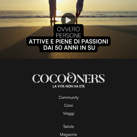
P
l
L
U
o
n
a
m
d
u
e
t
a
d
e
:
1
0
0
.
LA VITA NON HA ETÀ
0
y
0
%
Community
Corsi
V
Viaggi
Salute
Magazine