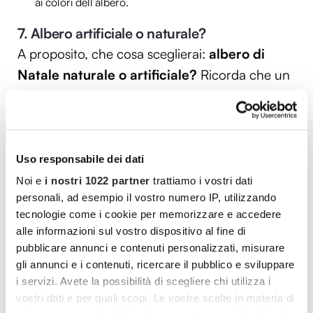
ai colori dell’albero.
7. Albero artificiale o naturale?
A proposito, che cosa sceglierai:
albero di
Natale naturale o artificiale?
Ricorda che un
albero naturale può essere piantato, tuttavia
non sempre è possibile e in ogni caso si tratta
di un’operazione che va pensata con
attenzione.
Uso responsabile dei dati
L’albero artificiale ha un vantaggio
Noi e
i nostri 1022 partner
trattiamo i vostri dati
personali, ad esempio il vostro numero IP, utilizzando
fondamentale: è
riutilizzabile per tantissimi
tecnologie come i cookie per memorizzare e accedere
anni.
Può essere scelto nello stile che
alle informazioni sul vostro dispositivo al fine di
preferiamo e valutando l’altezza disponibile.
pubblicare annunci e contenuti personalizzati, misurare
Creare il nostro albero di Natale e aprire le
gli annunci e i contenuti, ricercare il pubblico e sviluppare
i servizi. Avete la possibilità di scegliere chi utilizza i
scatole che contengono gli addobbi, anno
vostri dati e per quali scopi. Le vostre scelte in materia di
dopo anno, realizzando
piccole
modifiche
e