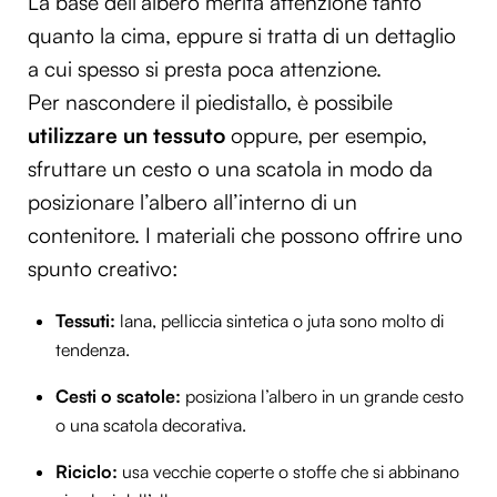
La base dell’albero merita attenzione tanto
quanto la cima, eppure si tratta di un dettaglio
a cui spesso si presta poca attenzione.
Per nascondere il piedistallo, è possibile
utilizzare
un
tessuto
oppure, per esempio,
sfruttare un cesto o una scatola in modo da
posizionare l’albero all’interno di un
contenitore. I materiali che possono offrire uno
spunto creativo:
Tessut
i
:
lana, pelliccia sintetica o juta sono molto di
tendenza.
Cesti o scatole:
posiziona l’albero in un grande cesto
o una scatola decorativa.
R
icicl
o
:
usa vecchie coperte o stoffe che si abbinano