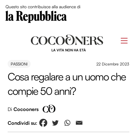
Close Me
Questo sito contribuisce alla audience di
Skip
to
Men
content
LA VITA NON HA ETÀ
PASSIONI
22 Dicembre 2023
Cosa regalare a un uomo che
compie 50 anni?
Di
Cocooners