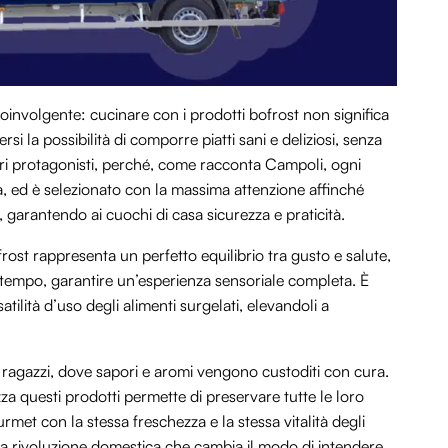
coinvolgente: cucinare con i prodotti bofrost non significa
 la possibilità di comporre piatti sani e deliziosi, senza
 veri protagonisti, perché, come racconta Campoli, ogni
ta, ed è selezionato con la massima attenzione affinché
, garantendo ai cuochi di casa sicurezza e praticità.
rost rappresenta un perfetto equilibrio tra gusto e salute,
ntempo, garantire un’esperienza sensoriale completa. È
tilità d’uso degli alimenti surgelati, elevandoli a
 ragazzi, dove sapori e aromi vengono custoditi con cura.
za questi prodotti permette di preservare tutte le loro
urmet con la stessa freschezza e la stessa vitalità degli
ola rivoluzione domestica che cambia il modo di intendere