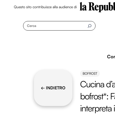
Questo sito contribuisce alla audience di
Skip
to
Cerca
content
Co
BOFROST
Cucina d’a
← INDIETRO
bofrost*: 
interpreta 