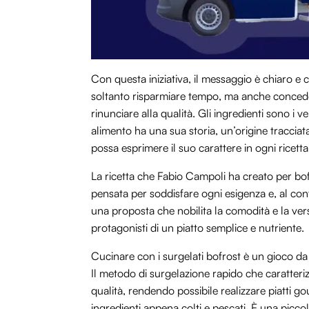
Con questa iniziativa, il messaggio è chiaro e 
soltanto risparmiare tempo, ma anche concedersi
rinunciare alla qualità. Gli ingredienti sono i
alimento ha una sua storia, un’origine traccia
possa esprimere il suo carattere in ogni ricetta
La ricetta che Fabio Campoli ha creato per bof
pensata per soddisfare ogni esigenza e, al co
una proposta che nobilita la comodità e la versa
protagonisti di un piatto semplice e nutriente.
Cucinare con i surgelati bofrost è un gioco da
Il metodo di surgelazione rapido che caratteriz
qualità, rendendo possibile realizzare piatti go
ingredienti appena colti e pescati. È una picc