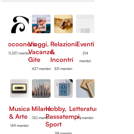
Cocooners
Viaggi,
Relazioni
Eventi
Vacanze,
&
11.337 membri
214
Gite
Incontri
membri
427 membri
331 membri
Musica
Milano
Hobby,
Letteratura
& Arte
Passatempi,
120 membri
111 membri
Sport
149 membri
118 membri