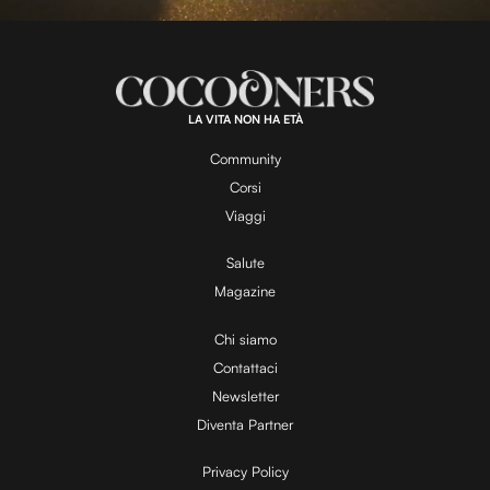
l
L
U
o
n
a
m
d
u
e
t
a
d
e
:
6
4
.
0
LA VITA NON HA ETÀ
5
y
%
Community
Corsi
V
Viaggi
Salute
Magazine
i
Chi siamo
Contattaci
d
Newsletter
Diventa Partner
e
Privacy Policy