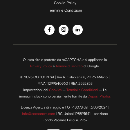
Cookie Policy
Termini e Condizioni
o
Questo sito è protetto da reCAPTCHA e si applicano la
Privacy Policy
e
Termini di servizio
di Google.
© 2025 COCOON Srl | Via A. Calabiana 6, 20139 Milano |
P.IVA 11299540960 | REA 2592853
Impostazioni dei
Cookies
–
Termini e Condizioni
– Le
immagini stock sono parzialmente fornite da
DepositPhotos
Licenza Agenzia di viaggio e T.O. 148078 del 13/03/2024|
info@cocooners.com
| RC Unipol 198891541 | Iscrizione
Fondo Vacanze Felici n. 2737