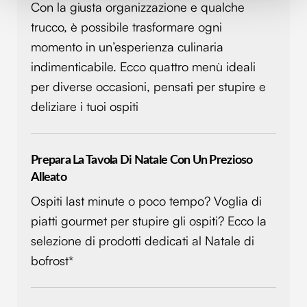
Con la giusta organizzazione e qualche
Approfondisci come vengono elaborati i tuoi dati personali
e imposta le tue preferenze nella
sezione dettagli
. Puoi
trucco, è possibile trasformare ogni
modificare o ritirare il tuo consenso in qualsiasi momento
momento in un’esperienza culinaria
dalla Dichiarazione sui cookie.
indimenticabile. Ecco quattro menù ideali
per diverse occasioni, pensati per stupire e
Utilizziamo i cookie per personalizzare contenuti ed
deliziare i tuoi ospiti
annunci, per fornire funzionalità dei social media e per
analizzare il nostro traffico. Condividiamo inoltre
informazioni sul modo in cui utilizzi il nostro sito con i
nostri partner che si occupano di analisi dei dati web,
Prepara La Tavola Di Natale Con Un Prezioso
pubblicità e social media, i quali potrebbero combinarle
Alleato
con altre informazioni che hai fornito loro o che hanno
Ospiti last minute o poco tempo? Voglia di
raccolto dal tuo utilizzo dei loro servizi.
piatti gourmet per stupire gli ospiti? Ecco la
selezione di prodotti dedicati al Natale di
bofrost*