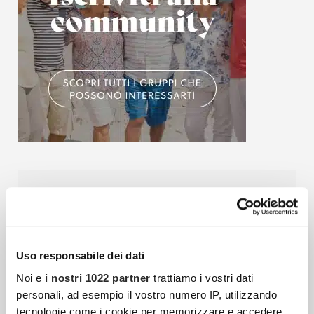
Articoli più recenti
La Sostenibilità Di *bofrost: Azioni Concrete Per
Uso responsabile dei dati
Un Futuro Più Verde
Noi e
i nostri 1022 partner
trattiamo i vostri dati
Quando si parla di sostenibilità, spesso si
personali, ad esempio il vostro numero IP, utilizzando
tende a pensare che siano necessarie
tecnologie come i cookie per memorizzare e accedere