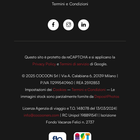
Termini e Condizioni
o
Questo sito è protetto da reCAPTCHA e si applicano la
Privacy Policy
e
Termini di servizio
di Google.
© 2025 COCOON Srl | Via A. Calabiana 6, 20139 Milano |
P.IVA 11299540960 | REA 2592853
Impostazioni dei
Cookies
–
Termini e Condizioni
– Le
immagini stock sono parzialmente fornite da
DepositPhotos
Licenza Agenzia di viaggio e T.O. 148078 del 13/03/2024|
info@cocooners.com
| RC Unipol 198891541 | Iscrizione
Fondo Vacanze Felici n. 2737