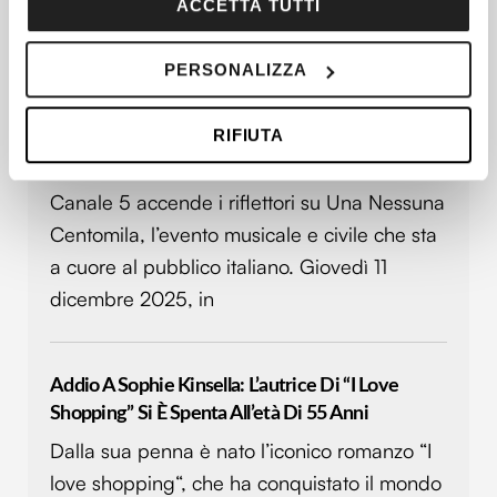
sull'icona di attivazione della privacy.
ACCETTA TUTTI
dolce attesa per la seconda volta.
Con il tuo consenso, vorremmo anche:
PERSONALIZZA
raccogliere informazioni sulla tua posizione
Una Nessuna Centomila 2025: Perché Vedere Il
geografica, con un'approssimazione di qualche
RIFIUTA
Grande Concerto-Tv Contro La Violenza Sulle
metro,
Donne
Identificare il tuo dispositivo, scansionandolo
attivamente alla ricerca di caratteristiche specifiche
Canale 5 accende i riflettori su Una Nessuna
(impronte digitali).
Centomila, l’evento musicale e civile che sta
Approfondisci come vengono elaborati i tuoi dati personali
a cuore al pubblico italiano. Giovedì 11
e imposta le tue preferenze nella
sezione dettagli
. Puoi
dicembre 2025, in
modificare o ritirare il tuo consenso in qualsiasi momento
dalla Dichiarazione sui cookie.
Utilizziamo i cookie per personalizzare contenuti ed
Addio A Sophie Kinsella: L’autrice Di “I Love
annunci, per fornire funzionalità dei social media e per
Shopping” Si È Spenta All’età Di 55 Anni
analizzare il nostro traffico. Condividiamo inoltre
Dalla sua penna è nato l’iconico romanzo “I
informazioni sul modo in cui utilizzi il nostro sito con i
love shopping“, che ha conquistato il mondo
nostri partner che si occupano di analisi dei dati web,