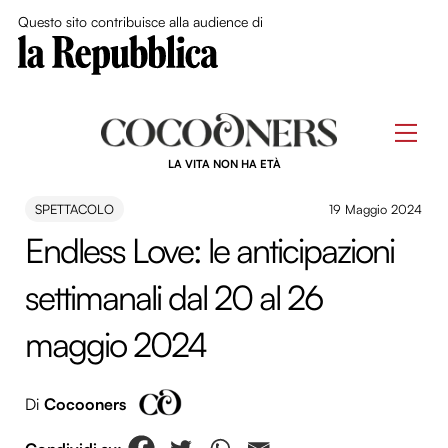
Close Me
Questo sito contribuisce alla audience di
Skip
to
Men
content
LA VITA NON HA ETÀ
SPETTACOLO
19 Maggio 2024
Endless Love: le anticipazioni
settimanali dal 20 al 26
maggio 2024
Di
Cocooners