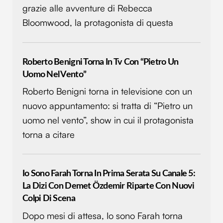
grazie alle avventure di Rebecca
pubblicità e social media, i quali potrebbero combinarle
con altre informazioni che hai fornito loro o che hanno
Bloomwood, la protagonista di questa
raccolto dal tuo utilizzo dei loro servizi.
Roberto Benigni Torna In Tv Con “Pietro Un
Uomo Nel Vento”
Roberto Benigni torna in televisione con un
nuovo appuntamento: si tratta di “Pietro un
uomo nel vento”, show in cui il protagonista
torna a citare
Io Sono Farah Torna In Prima Serata Su Canale 5:
La Dizi Con Demet Özdemir Riparte Con Nuovi
Colpi Di Scena
Dopo mesi di attesa, Io sono Farah torna