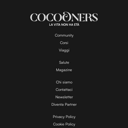
a
m
d
u
e
t
a
d
e
:
1
0
0
.
LA VITA NON HA ETÀ
0
y
0
%
Community
Corsi
V
Viaggi
Salute
Magazine
i
Chi siamo
Contattaci
d
Newsletter
Diventa Partner
e
Privacy Policy
Cookie Policy