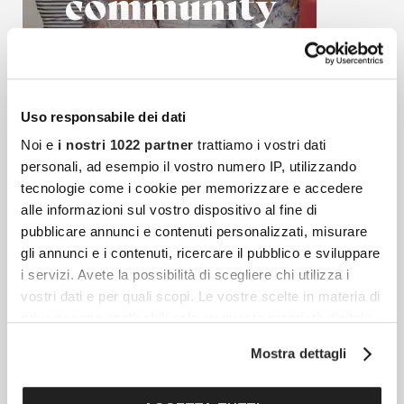
Uso responsabile dei dati
Noi e
i nostri 1022 partner
trattiamo i vostri dati
personali, ad esempio il vostro numero IP, utilizzando
tecnologie come i cookie per memorizzare e accedere
alle informazioni sul vostro dispositivo al fine di
Articoli più recenti
pubblicare annunci e contenuti personalizzati, misurare
gli annunci e i contenuti, ricercare il pubblico e sviluppare
i servizi. Avete la possibilità di scegliere chi utilizza i
Federica Pellegrini È Incinta: L’annuncio Della
vostri dati e per quali scopi. Le vostre scelte in materia di
Gravidanza Sui Social
privacy sono applicabili solo su questa proprietà digitale
in cui avete effettuato le vostre scelte. È possibile
Federica Pellegrini, una delle atlete italiane
Mostra dettagli
modificare o revocare il proprio consenso in qualsiasi
più iconiche degli ultimi decenni, ha
momento dalla Dichiarazione sui cookie o facendo clic
annunciato a grande sorpresa di essere in