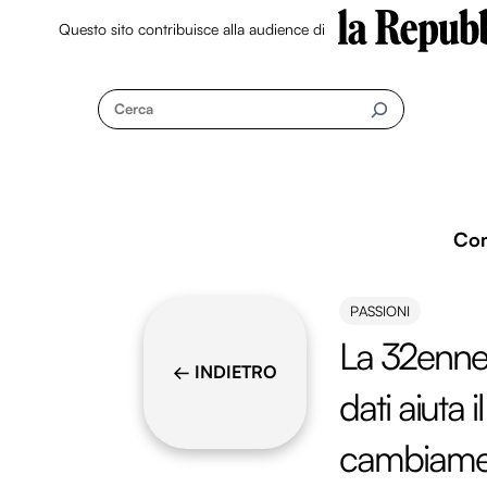
Questo sito contribuisce alla audience di
Skip
to
Cerca
content
Co
PASSIONI
La 32enne
← INDIETRO
dati aiuta 
cambiamen