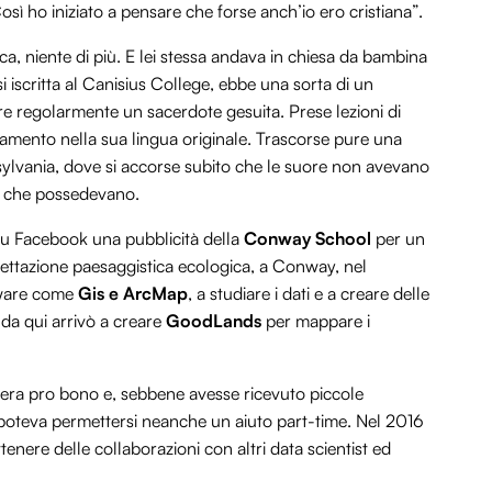
osì ho iniziato a pensare che forse anch’io ero cristiana”.
a, niente di più. E lei stessa andava in chiesa da bambina
i iscritta al Canisius College, ebbe una sorta di un
trare regolarmente un sacerdote gesuita. Prese lezioni di
amento nella sua lingua originale. Trascorse pure una
sylvania, dove si accorse subito che le suore non avevano
de che possedevano.
i su Facebook una pubblicità della
Conway School
per un
ogettazione paesaggistica ecologica, a Conway, nel
tware come
Gis e ArcMap
, a studiare i dati e a creare delle
 da qui arrivò a creare
GoodLands
per mappare i
rò era pro bono e, sebbene avesse ricevuto piccole
 poteva permettersi neanche un aiuto part-time. Nel 2016
tenere delle collaborazioni con altri data scientist ed