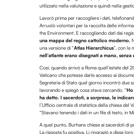
utilizzato nella valutazione e quindi nella gest
Lavorò prima per raccogliere i dati, telefonan
Arruolò volontari per la raccolta delle informazi
the Environment. E raccogliendo dati dai registr
una mappa del regno cattolico moderno.
N
una versione di “
Atlas Hierarchicus
”, con le 
nell’atlante erano disegnati a mano, senza
Così, quando arrivò a Roma quell’estate del 20
Vaticano che potesse darle accesso ai documenti
Segreteria di Stato quel giorno incontrò due s
lavorando e spiegò cosa stava cercando. “
Ho 
ha detto. I sacerdoti, a sorpresa, le indicaro
l’Ufficio centrale di statistica della chiesa d
“Stavano tenendo i dati in un file di testo, in 
A quel punto, Burhans chiese ai sacerdoti di p
La risposta fu positiva. Li ringraziò e disse lo