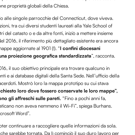
ione proprietà globali della Chiesa.
do alle singole parrocchie del Connecticut, dove viveva.
oni, tra cui diversi studenti laureati alla Yale School of
i del catasto o e da altre fonti, iniziò a mettere insieme
el 2016, il riferimento più dettagliato esistente era ancora
mappe aggiornate al 1901 (!). “
I confini diocesani
 una proiezione geografica standardizzata
”, racconta.
16, il suo obiettivo principale era trovare qualcuno in
 e ai database digitali della Santa Sede. Nell’ufficio della
acerdoti. Mostrò loro la mappa prototipo su cui stava
chiesto loro dove fossero conservate le loro mappe”,
no gli affreschi sulle pareti.
“Fino a pochi anni fa,
el Vaticano non aveva nemmeno il Wi-Fi”, spiega Burhans.
Microsoft Word”.
oter continuare a raccogliere quelle informazioni da sola.
ro che sarebbe tornata. Da lì cominciò il suo duro lavoro per