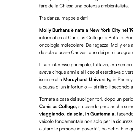
fare della Chiesa una potenza ambientalista.
Tra danza, mappe e dati
Molly Burhans è nata a New York City nel 
informatica al Canisius College, a Buffalo. Su
oncologia molecolare. Da ragazza, Molly era a
da sola a usare Canvas, uno dei primi programm
Il suo interesse principale, tuttavia, era sempre
aveva cinque anni e al liceo si esercitava diver
iscrisse alla
Mercyhurst University,
in Pennsyl
a causa di un infortunio – si ritirò il secondo 
Tornata a casa dei suoi genitori, dopo un period
Canisius College,
studiando però anche scien
viaggiando, da sola, in Guatemala,
facendo
veicolo fondamentale non solo per la sicurezz
aiutare le persone in povertà”, ha detto. E in qu