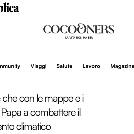
LA VITA NON HA ETÀ
mmunity
Viaggi
Salute
Lavoro
Magazin
 che con le mappe e i
il Papa a combattere il
to climatico