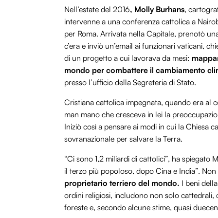
Nell’estate del 2016
, Molly Burhans
, cartogra
intervenne a una conferenza cattolica a Nairobi.
per Roma. Arrivata nella Capitale, prenotò una
c’era e inviò un’email ai funzionari vaticani, c
di un progetto a cui lavorava da mesi:
mappare
mondo per combattere il cambiamento cli
presso l’ufficio della Segreteria di Stato.
Cristiana cattolica impegnata, quando era al co
man mano che cresceva in lei la preoccupazione
Iniziò così a pensare ai modi in cui la Chiesa 
sovranazionale per salvare la Terra.
“Ci sono 1,2 miliardi di cattolici”, ha spiegat
il terzo più popoloso, dopo Cina e India”. Non
proprietario terriero del mondo.
I beni dell
ordini religiosi, includono non solo cattedrali,
foreste e, secondo alcune stime, quasi duecento 