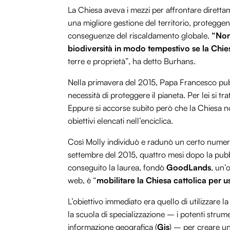
La Chiesa aveva i mezzi per affrontare dirett
una migliore gestione del territorio, proteggen
conseguenze del riscaldamento globale.
“Non 
biodiversità in modo tempestivo se la Chie
terre e proprietà”, ha detto Burhans.
Nella primavera del 2015, Papa Francesco pubb
necessità di proteggere il pianeta. Per lei si t
Eppure si accorse subito però che la Chiesa 
obiettivi elencati nell’enciclica.
Così Molly individuò e radunò un certo numero d
settembre del 2015, quattro mesi dopo la pubb
conseguito la laurea, fondò
GoodLands
, un’
web, è “
mobilitare la Chiesa cattolica per u
L’obiettivo immediato era quello di utilizzare 
la scuola di specializzazione – i potenti strume
informazione geografica (
Gis
) – per creare un