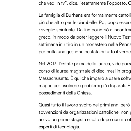
che vedi in tv”, dice, “esattamente l’opposto. C
La famiglia di Burhans era formalmente cattolic
più che altro per le ciambelle. Poi, dopo essers
risveglio spirituale. Da lì in poi iniziò a incon
greco, in modo da poter leggere il Nuovo Test
settimana in ritiro in un monastero nella Penn
per nulla una gestione oculata di tutto il ver
Nel 2013, l’estate prima della laurea, vide po
corso di laurea magistrale di dieci mesi in pr
Massachusetts. È qui che imparò a usare sof
mappe per risolvere i problemi più disparati. E
possedimenti della Chiesa.
Quasi tutto il lavoro svolto nei primi anni pe
sovvenzioni da organizzazioni cattoliche, non
arrivò un primo stagista e solo dopo riuscì a ot
esperti di tecnologia.