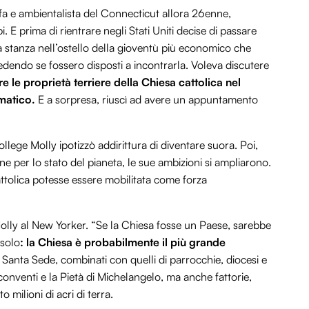
fa e ambientalista del Connecticut allora 26enne,
 E prima di rientrare negli Stati Uniti decise di passare
 stanza nell’ostello della gioventù più economico che
hiedendo se fossero disposti a incontrarla. Voleva discutere
 le proprietà terriere della Chiesa cattolica nel
matico.
E a sorpresa, riuscì ad avere un appuntamento
llege Molly ipotizzò addirittura di diventare suora. Poi,
 per lo stato del pianeta, le sue ambizioni si ampliarono.
cattolica potesse essere mobilitata come forza
o Molly al New Yorker. “Se la Chiesa fosse un Paese, sarebbe
 solo
: la Chiesa è probabilmente il più grande
a Santa Sede, combinati con quelli di parrocchie, diocesi e
 conventi e la Pietà di Michelangelo, ma anche fattorie,
milioni di acri di terra.