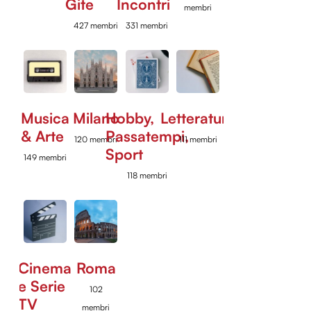
Gite
Incontri
membri
427 membri
331 membri
Musica
Milano
Hobby,
Letteratura
& Arte
Passatempi,
120 membri
111 membri
Sport
149 membri
118 membri
Cinema
Roma
e Serie
102
TV
membri