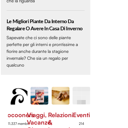
che la riguarda
Le Migliori Piante Da Interno Da
Regalare O Avere In Casa Di Inverno
Sapevate che ci sono delle piante
perfette per gli interni e prontissime a
fiorire anche durante la stagione
invernale? Che sia un regalo per
qualcuno
Cocooners
Viaggi,
Relazioni
Eventi
Vacanze,
&
11.337 membri
214