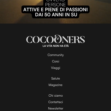
P
l
L
U
o
n
a
m
d
u
e
t
a
d
e
:
1
0
0
.
LA VITA NON HA ETÀ
0
y
0
%
Community
Corsi
V
Viaggi
Salute
Magazine
i
Chi siamo
Contattaci
d
Newsletter