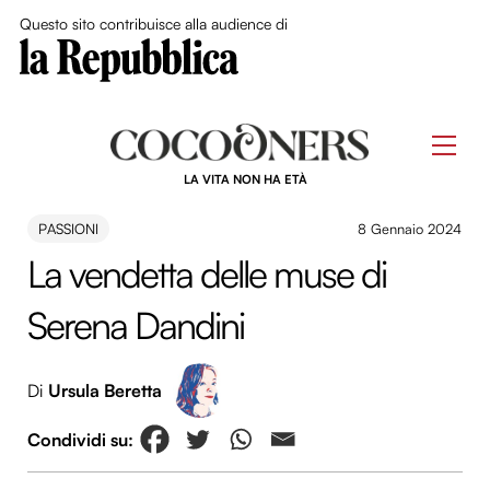
Close Me
Questo sito contribuisce alla audience di
Skip
to
Men
content
LA VITA NON HA ETÀ
PASSIONI
8 Gennaio 2024
La vendetta delle muse di
Serena Dandini
Di
Ursula Beretta