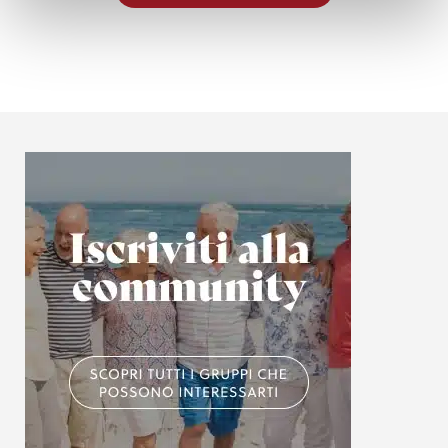
(impronte digitali).
Approfondisci come vengono elaborati i tuoi dati personali
e imposta le tue preferenze nella
sezione dettagli
. Puoi
modificare o ritirare il tuo consenso in qualsiasi momento
dalla Dichiarazione sui cookie.
Utilizziamo i cookie per personalizzare contenuti ed
annunci, per fornire funzionalità dei social media e per
analizzare il nostro traffico. Condividiamo inoltre
informazioni sul modo in cui utilizzi il nostro sito con i
nostri partner che si occupano di analisi dei dati web,
pubblicità e social media, i quali potrebbero combinarle
con altre informazioni che hai fornito loro o che hanno
raccolto dal tuo utilizzo dei loro servizi.