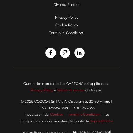
Diventa Partner
e
Privacy Policy
Cookie Policy
Termini e Condizioni
o
Questo sito è protetto da reCAPTCHA e si applicano la
Privacy Policy
e
Termini di servizio
di Google.
© 2025 COCOON Srl | Via A. Calabiana 6, 20139 Milano |
P.IVA 11299540960 | REA 2592853
Impostazioni dei
Cookies
–
Termini e Condizioni
– Le
immagini stock sono parzialmente fornite da
DepositPhotos
Licenza Agenzia di viaggio e T.O. 148078 del 13/03/2024|