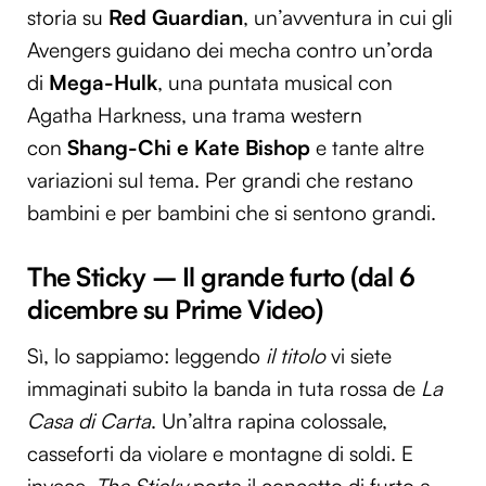
storia su
Red Guardian
, un’avventura in cui gli
Avengers guidano dei mecha contro un’orda
di
Mega-Hulk
, una puntata musical con
Agatha Harkness, una trama western
con
Shang-Chi e Kate Bishop
e tante altre
variazioni sul tema. Per grandi che restano
bambini e per bambini che si sentono grandi.
The Sticky – Il grande furto (dal 6
dicembre su Prime Video)
Sì, lo sappiamo: leggendo
il titolo
vi siete
immaginati subito la banda in tuta rossa de
La
Casa di Carta
. Un’altra rapina colossale,
casseforti da violare e montagne di soldi. E
invece,
The Sticky
porta il concetto di furto a