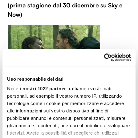
(prima stagione dal 30 dicembre su Sky e
Now)
Uso responsabile dei dati
Noi e
i nostri 1022 partner
trattiamo i vostri dati
Il regalo di Natale per tutti gli appassionati di
personali, ad esempio il vostro numero IP, utilizzando
tecnologie come i cookie per memorizzare e accedere
zombie&co e della serie che meglio in assoluto
alle informazioni sul vostro dispositivo al fine di
li ha raccontati è l’ultimo degli spin off di
The
pubblicare annunci e contenuti personalizzati, misurare
Walking Dead
, quello incentrato sui personaggi
gli annunci e i contenuti, ricercare il pubblico e sviluppare
di Rick Grimes e di Michonne, innamorati e
i servizi. Avete la possibilità di scegliere chi utilizza i