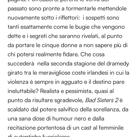
Utilizziamo i cookie per personalizzare contenuti ed
passato sono pronte a tormentarle mettendole
annunci, per fornire funzionalità dei social media e per
nuovamente sotto i riflettori: i sospetti sono
analizzare il nostro traffico. Condividiamo inoltre
tanti esattamente come le bugie che vengono
informazioni sul modo in cui utilizzi il nostro sito con i
dette e i segreti che saranno rivelati, al punto
nostri partner che si occupano di analisi dei dati web,
pubblicità e social media, i quali potrebbero combinarle
da portare le cinque donne a non sapere più di
con altre informazioni che hai fornito loro o che hanno
chi potersi realmente fidare. Che cosa
raccolto dal tuo utilizzo dei loro servizi.
succederà nella seconda stagione del dramedy
girato tra le meravigliose coste irlandesi in cui la
violenza è sempre in agguato e il destino pare
ineluttabile? Realista e pessimista, quasi al
punto da risultare sgradevole,
Bad Sisters 2
è
scaldato dal potere salvifico della sorellanza, da
una sana dose di humour nero e dalla
recitazione portentosa di un cast al femminile
di autentiche fuoriclasse.