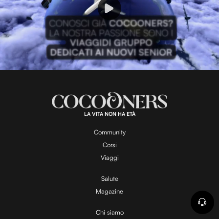
P
l
L
U
o
n
a
m
d
u
e
t
a
d
e
:
1
0
0
.
LA VITA NON HA ETÀ
0
y
0
%
Community
Corsi
V
Viaggi
Salute
Magazine
i
Chi siamo