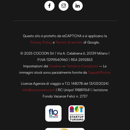
Questo sito è protetto da reCAPTCHA e si applicano la
Privacy Policy
e
Termini di servizio
di Google.
© 2025 COCOON Srl | Via A. Calabiana 6, 20139 Milano |
P.IVA 11299540960 | REA 2592853
Impostazioni dei
Cookies
–
Termini e Condizioni
– Le
immagini stock sono parzialmente fornite da
DepositPhotos
Licenza Agenzia di viaggio e T.O. 148078 del 13/03/2024|
info@cocooners.com
| RC Unipol 198891541 | Iscrizione
Fondo Vacanze Felici n. 2737