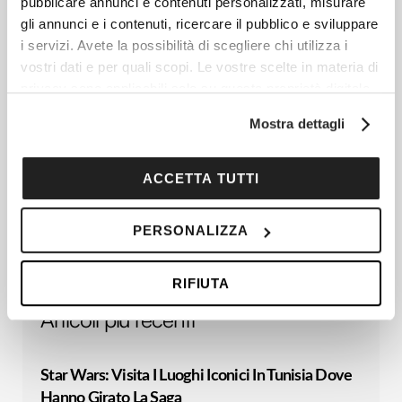
pubblicare annunci e contenuti personalizzati, misurare
gli annunci e i contenuti, ricercare il pubblico e sviluppare
i servizi. Avete la possibilità di scegliere chi utilizza i
vostri dati e per quali scopi. Le vostre scelte in materia di
privacy sono applicabili solo su questa proprietà digitale
in cui avete effettuato le vostre scelte. È possibile
Mostra dettagli
modificare o revocare il proprio consenso in qualsiasi
momento dalla Dichiarazione sui cookie o facendo clic
sull'icona di attivazione della privacy.
ACCETTA TUTTI
Con il tuo consenso, vorremmo anche:
PERSONALIZZA
raccogliere informazioni sulla tua posizione
geografica, con un'approssimazione di qualche
RIFIUTA
metro,
Identificare il tuo dispositivo, scansionandolo
Articoli più recenti
attivamente alla ricerca di caratteristiche specifiche
(impronte digitali).
Star Wars: Visita I Luoghi Iconici In Tunisia Dove
Approfondisci come vengono elaborati i tuoi dati personali
e imposta le tue preferenze nella
sezione dettagli
. Puoi
Hanno Girato La Saga