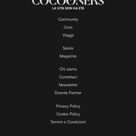
0
0
.
LA VITA NON HA ETÀ
0
y
0
%
Community
Corsi
V
Viaggi
Salute
Magazine
i
Chi siamo
Contattaci
d
Newsletter
Diventa Partner
e
Privacy Policy
Cookie Policy
Termini e Condizioni
o