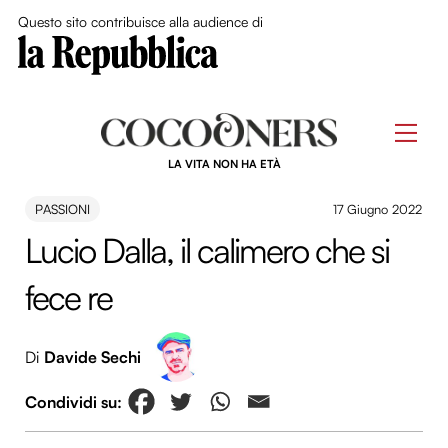
Close Me
Questo sito contribuisce alla audience di
Skip
to
Men
content
LA VITA NON HA ETÀ
PASSIONI
17 Giugno 2022
Lucio Dalla, il calimero che si
fece re
Di
Davide Sechi