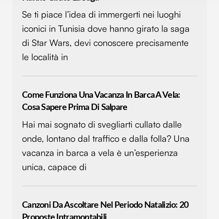
modificare o ritirare il tuo consenso in qualsiasi momento
Se ti piace l’idea di immergerti nei luoghi
dalla Dichiarazione sui cookie.
iconici in Tunisia dove hanno girato la saga
di Star Wars, devi conoscere precisamente
Utilizziamo i cookie per personalizzare contenuti ed
le località in
annunci, per fornire funzionalità dei social media e per
analizzare il nostro traffico. Condividiamo inoltre
informazioni sul modo in cui utilizzi il nostro sito con i
nostri partner che si occupano di analisi dei dati web,
Come Funziona Una Vacanza In Barca A Vela:
pubblicità e social media, i quali potrebbero combinarle
Cosa Sapere Prima Di Salpare
con altre informazioni che hai fornito loro o che hanno
Hai mai sognato di svegliarti cullato dalle
raccolto dal tuo utilizzo dei loro servizi.
onde, lontano dal traffico e dalla folla? Una
vacanza in barca a vela è un’esperienza
unica, capace di
Canzoni Da Ascoltare Nel Periodo Natalizio: 20
Proposte Intramontabili