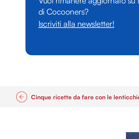
Vuoi rimanere aggiornato su t
di Cocooners?
Iscriviti alla newsletter!
Cinque ricette da fare con le lenticchi