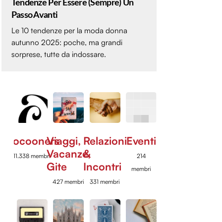
Tendenze Per Essere (sempre) Un
Passo Avanti
Le 10 tendenze per la moda donna
autunno 2025: poche, ma grandi
sorprese, tutte da indossare.
Cocooners
Viaggi,
Relazioni
Eventi
Vacanze,
&
11.338 membri
214
Gite
Incontri
membri
427 membri
331 membri