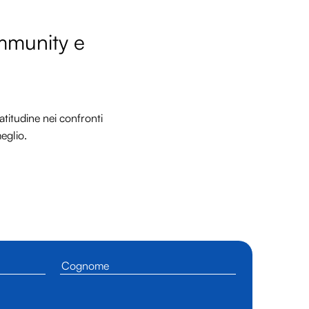
ommunity e
titudine nei confronti
meglio.