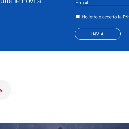
utte le novità
Ho letto e accetto la
Pri
e