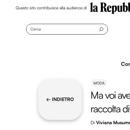
Questo sito contribuisce alla audience di
Skip
to
Cerca
content
Co
MODA
Ma voi ave
← INDIETRO
raccolta di
Di
Viviana Musum