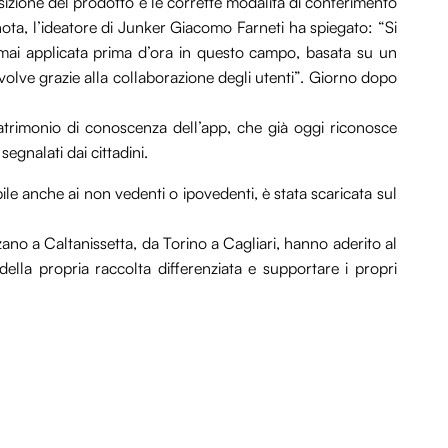
sizione del prodotto e le corrette modalità di conferimento
ota, l’ideatore di Junker Giacomo Farneti ha spiegato: “Si
, mai applicata prima d’ora in questo campo, basata su un
olve grazie alla collaborazione degli utenti”. Giorno dopo
patrimonio di conoscenza dell’app, che già oggi riconosce
segnalati dai cittadini.
ibile anche ai non vedenti o ipovedenti, è stata scaricata sul
lzano a Caltanissetta, da Torino a Cagliari, hanno aderito al
della propria raccolta differenziata e supportare i propri