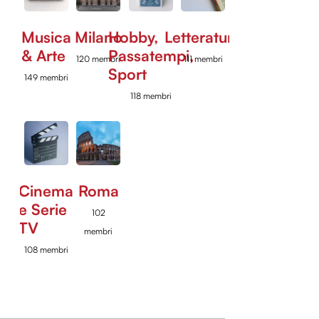
Musica
Milano
Hobby,
Letteratura
& Arte
Passatempi,
120 membri
111 membri
Sport
149 membri
118 membri
Cinema
Roma
e Serie
102
TV
membri
108 membri