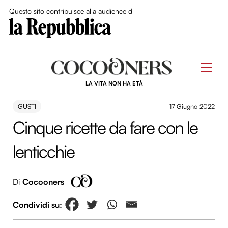
Close Me
Questo sito contribuisce alla audience di
Skip
to
Men
content
LA VITA NON HA ETÀ
GUSTI
17 Giugno 2022
Cinque ricette da fare con le
lenticchie
Di
Cocooners