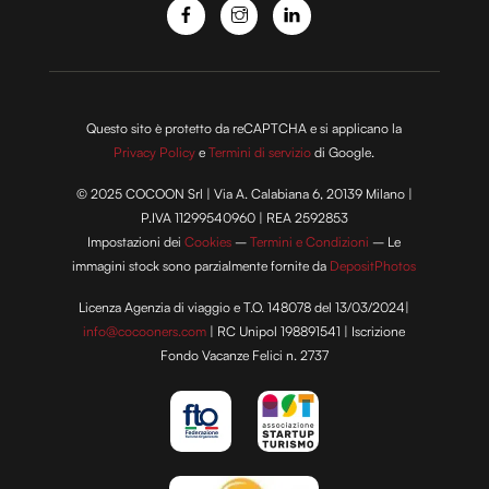
Questo sito è protetto da reCAPTCHA e si applicano la
Privacy Policy
e
Termini di servizio
di Google.
© 2025 COCOON Srl | Via A. Calabiana 6, 20139 Milano |
P.IVA 11299540960 | REA 2592853
Impostazioni dei
Cookies
–
Termini e Condizioni
– Le
immagini stock sono parzialmente fornite da
DepositPhotos
Licenza Agenzia di viaggio e T.O. 148078 del 13/03/2024|
info@cocooners.com
| RC Unipol 198891541 | Iscrizione
Fondo Vacanze Felici n. 2737