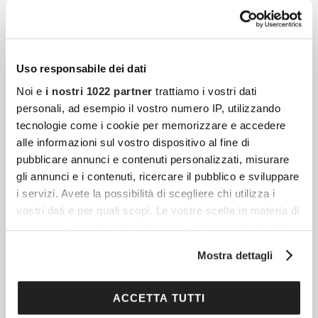
Cous Cous Estivo: 10 Ricette Semplici, Veloci E
Fresche Da Portare In Spiaggia
Cous cous estivo: 10 ricette fresche, veloci e
Uso responsabile dei dati
nutrienti perfette da gustare in spiaggia.
Noi e
i nostri 1022 partner
trattiamo i vostri dati
Idee facili per pranzi leggeri e saporiti sotto
personali, ad esempio il vostro numero IP, utilizzando
l’ombrellone.
tecnologie come i cookie per memorizzare e accedere
alle informazioni sul vostro dispositivo al fine di
pubblicare annunci e contenuti personalizzati, misurare
gli annunci e i contenuti, ricercare il pubblico e sviluppare
Come Coltivare Il Basilico Sul Balcone: Errori Da
i servizi. Avete la possibilità di scegliere chi utilizza i
Evitare
vostri dati e per quali scopi. Le vostre scelte in materia di
Come si fa a non amare il basilico? È lui il
privacy sono applicabili solo su questa proprietà digitale
protagonista dell’estate, con il suo profumo
in cui avete effettuato le vostre scelte. È possibile
Mostra dettagli
che più di ogni altra cosa sa di
modificare o revocare il proprio consenso in qualsiasi
momento dalla Dichiarazione sui cookie o facendo clic
sull'icona di attivazione della privacy.
ACCETTA TUTTI
Banana: Calorie, Benefici E Controindicazioni