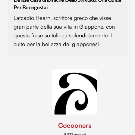
Delizie Gastronomiche Dello Shikoku: Una Guida
con altre informazioni che hai fornito loro o che hanno
Per Buongustai
raccolto dal tuo utilizzo dei loro servizi.
Lafcadio Hearn, scrittore greco che visse
gran parte della sua vita in Giappone, con
questa frase sottolinea splendidamente il
culto per la bellezza dei giapponesi
Cocooners
11.337 membri