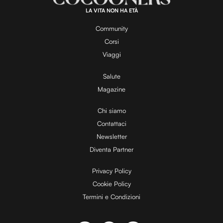
0
.
LA VITA NON HA ETÀ
0
y
0
%
Community
Corsi
V
Viaggi
Salute
Magazine
i
Chi siamo
Contattaci
d
Newsletter
Diventa Partner
e
Privacy Policy
Cookie Policy
Termini e Condizioni
o