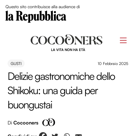
Close Me
Questo sito contribuisce alla audience di
Skip
to
Men
content
LA VITA NON HA ETÀ
GUSTI
10 Febbraio 2025
Delizie gastronomiche dello
Shikoku: una guida per
buongustai
Di
Cocooners