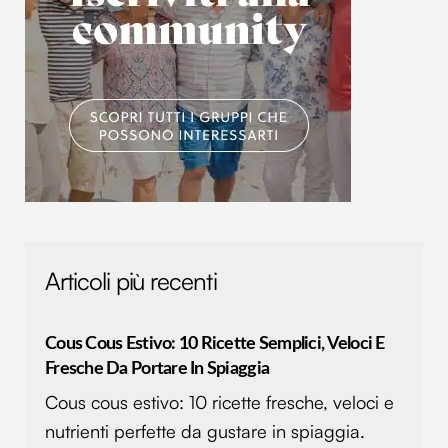
Utilizziamo i cookie per personalizzare contenuti ed
annunci, per fornire funzionalità dei social media e per
analizzare il nostro traffico. Condividiamo inoltre
informazioni sul modo in cui utilizzi il nostro sito con i
nostri partner che si occupano di analisi dei dati web,
pubblicità e social media, i quali potrebbero combinarle
con altre informazioni che hai fornito loro o che hanno
raccolto dal tuo utilizzo dei loro servizi.
Articoli più recenti
Cous Cous Estivo: 10 Ricette Semplici, Veloci E
Fresche Da Portare In Spiaggia
Cous cous estivo: 10 ricette fresche, veloci e
nutrienti perfette da gustare in spiaggia.