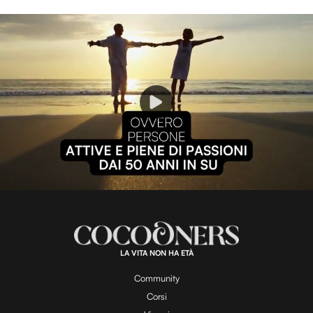
P
l
L
U
o
n
a
m
d
u
e
t
a
d
e
:
1
0
0
.
LA VITA NON HA ETÀ
0
y
0
%
Community
Corsi