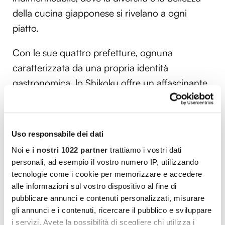
della cucina giapponese si rivelano a ogni
piatto.
Con le sue quattro prefetture, ognuna
caratterizzata da una propria identità
gastronomica, lo Shikoku offre un affascinante
mosaico di sapori e tradizioni, capace di
sorprendere e deliziare
anche i palati più
raffinati!
Uso responsabile dei dati
Noi e
i nostri 1022 partner
trattiamo i vostri dati
personali, ad esempio il vostro numero IP, utilizzando
Vuoi commentare l’articolo? Iscriviti
tecnologie come i cookie per memorizzare e accedere
alle informazioni sul vostro dispositivo al fine di
alla community e partecipa alla
pubblicare annunci e contenuti personalizzati, misurare
discussione.
gli annunci e i contenuti, ricercare il pubblico e sviluppare
i servizi. Avete la possibilità di scegliere chi utilizza i