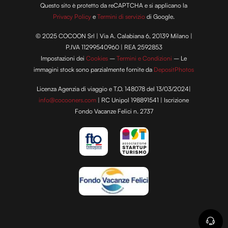
Questo sito è protetto da reCAPTCHA e si applicano la
Privacy Policy
e
Termini di servizio
di Google.
© 2025 COCOON Srl | Via A. Calabiana 6, 20139 Milano |
P.IVA 11299540960 | REA 2592853
Impostazioni dei
Cookies
–
Termini e Condizioni
– Le
immagini stock sono parzialmente fornite da
DepositPhotos
Licenza Agenzia di viaggio e T.O. 148078 del 13/03/2024|
info@cocooners.com
| RC Unipol 198891541 | Iscrizione
Fondo Vacanze Felici n. 2737