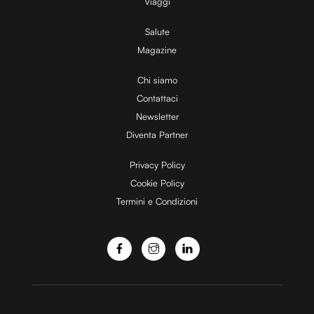
V
Viaggi
Salute
Magazine
i
Chi siamo
Contattaci
d
Newsletter
Diventa Partner
e
Privacy Policy
Cookie Policy
Termini e Condizioni
o